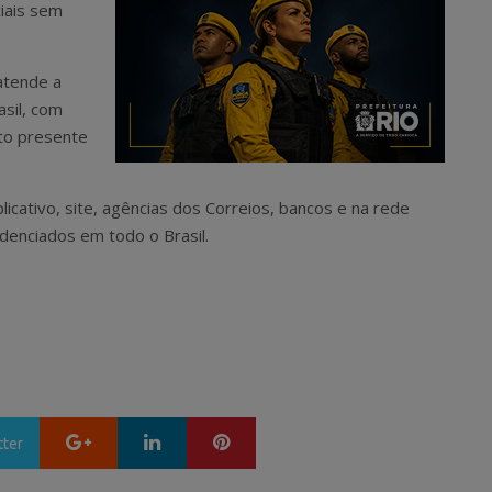
ciais sem
atende a
asil, com
to presente
licativo, site, agências dos Correios, bancos e na rede
denciados em todo o Brasil.
Google+
LinkedIn
Pinterest
tter