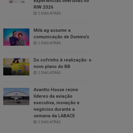
experiências imersivas no
RIW 2026
POSTED
2 DIAS ATRÁS
ON
Milà.ag assume a
comunicação de Domino’s
POSTED
2 DIAS ATRÁS
ON
Do cofrinho à realização: o
novo plano do BB
POSTED
2 DIAS ATRÁS
ON
Avantto House reúne
líderes da aviação
executiva, inovação e
negócios durante a
semana da LABACE
POSTED
2 DIAS ATRÁS
ON