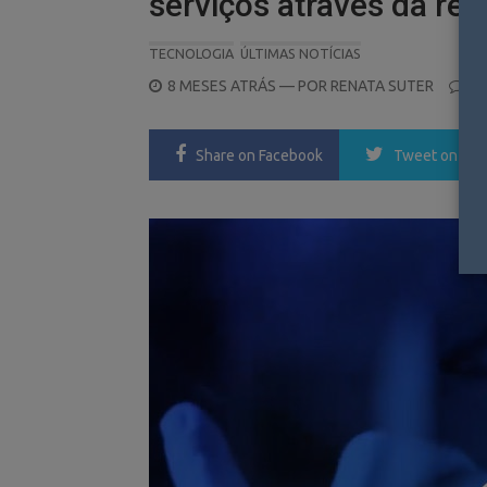
serviços através da red
TECNOLOGIA
ÚLTIMAS NOTÍCIAS
POSTED
8 MESES ATRÁS
— POR
RENATA SUTER
0
ON
Share
on Facebook
Tweet
on Twi