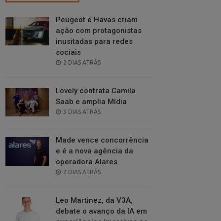
Peugeot e Havas criam
ação com protagonistas
inusitadas para redes
sociais
POSTED
2 DIAS ATRÁS
ON
Lovely contrata Camila
Saab e amplia Mídia
POSTED
3 DIAS ATRÁS
ON
Made vence concorrência
e é a nova agência da
operadora Alares
POSTED
2 DIAS ATRÁS
ON
Leo Martinez, da V3A,
debate o avanço da IA em