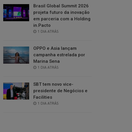
Brasil Global Summit 2026
projeta futuro da inovação
em parceria com a Holding
in.Pacto
POSTED
1 DIA ATRÁS
ON
OPPO e Asia lançam
campanha estrelada por
Marina Sena
POSTED
1 DIA ATRÁS
ON
SBT tem novo vice-
presidente de Negócios e
Facilities
POSTED
1 DIA ATRÁS
ON