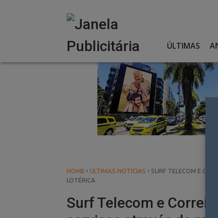
Skip
to
content
ÚLTIMAS
A
›
›
HOME
ÚLTIMAS NOTÍCIAS
SURF TELECOM E CORR
LOTÉRICA
Surf Telecom e Correio