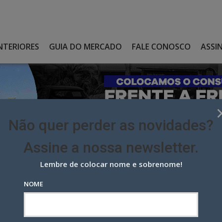
NTERIORES
GUIA DO MERCADO
FALE CONOSCO
ASSI
Não quer perder as novidades?
Assine a nossa newsletter.
Lembre de colocar nome e sobrenome!
EIOS FECHAM PARCERIA E AMPLIAM SERVIÇOS ATRAVÉS DA REDE
NOME
s fecham parceria e ampliam