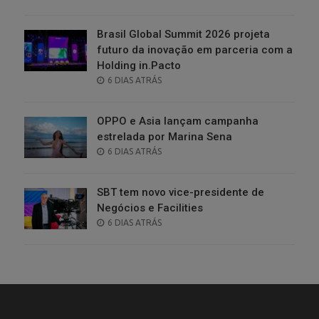
ON
Brasil Global Summit 2026 projeta
futuro da inovação em parceria com a
Holding in.Pacto
POSTED
6 DIAS ATRÁS
ON
OPPO e Asia lançam campanha
estrelada por Marina Sena
POSTED
6 DIAS ATRÁS
ON
SBT tem novo vice-presidente de
Negócios e Facilities
POSTED
6 DIAS ATRÁS
ON