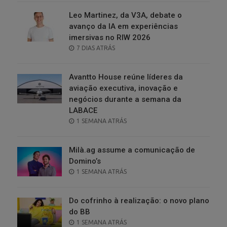
Leo Martinez, da V3A, debate o
avanço da IA em experiências
imersivas no RIW 2026
POSTED
7 DIAS ATRÁS
ON
Avantto House reúne líderes da
aviação executiva, inovação e
negócios durante a semana da
LABACE
POSTED
1 SEMANA ATRÁS
ON
Milà.ag assume a comunicação de
Domino’s
POSTED
1 SEMANA ATRÁS
ON
Do cofrinho à realização: o novo plano
do BB
POSTED
1 SEMANA ATRÁS