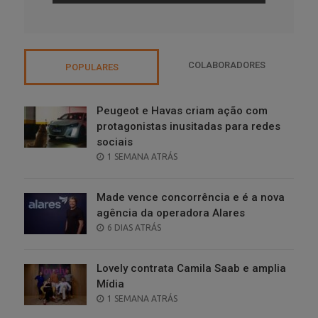
COLABORADORES
POPULARES
Peugeot e Havas criam ação com
protagonistas inusitadas para redes
sociais
POSTED
1 SEMANA ATRÁS
ON
Made vence concorrência e é a nova
agência da operadora Alares
POSTED
6 DIAS ATRÁS
ON
Lovely contrata Camila Saab e amplia
Mídia
POSTED
1 SEMANA ATRÁS
ON