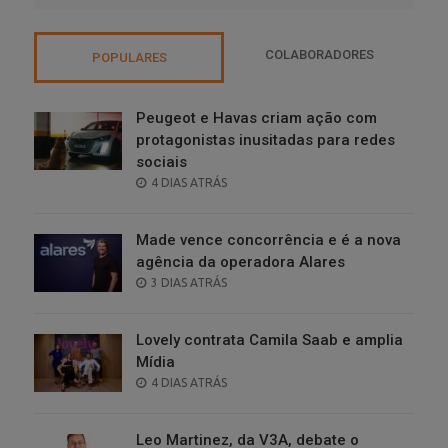
COLABORADORES
POPULARES
Peugeot e Havas criam ação com
protagonistas inusitadas para redes
sociais
POSTED
4 DIAS ATRÁS
ON
Made vence concorrência e é a nova
agência da operadora Alares
POSTED
3 DIAS ATRÁS
ON
Lovely contrata Camila Saab e amplia
Mídia
POSTED
4 DIAS ATRÁS
ON
Leo Martinez, da V3A, debate o