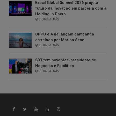
Brasil Global Summit 2026 projeta
futuro da inovação em parceria com a
Holding in.Pacto
POSTED
3 DIAS ATRÁS
ON
OPPO e Asia lançam campanha
estrelada por Marina Sena
POSTED
3 DIAS ATRÁS
ON
SBT tem novo vice-presidente de
Negócios e Facilities
POSTED
3 DIAS ATRÁS
ON