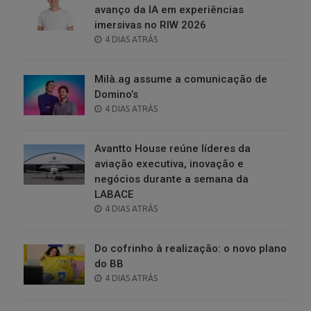
avanço da IA em experiências
imersivas no RIW 2026
POSTED
4 DIAS ATRÁS
ON
Milà.ag assume a comunicação de
Domino’s
POSTED
4 DIAS ATRÁS
ON
Avantto House reúne líderes da
aviação executiva, inovação e
negócios durante a semana da
LABACE
POSTED
4 DIAS ATRÁS
ON
Do cofrinho à realização: o novo plano
do BB
POSTED
4 DIAS ATRÁS
ON