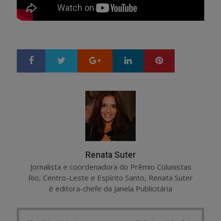
Google+
LinkedIn
Pinterest
S
T
h
w
a
e
r
e
e
t
Renata Suter
Jornalista e coordenadora do Prêmio Colunistas
Rio, Centro-Leste e Espírito Santo, Renata Suter
é editora-chefe da Janela Publicitária
Post