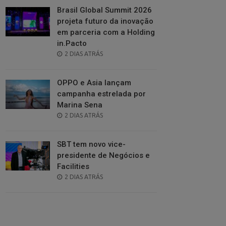
Brasil Global Summit 2026
projeta futuro da inovação
em parceria com a Holding
in.Pacto
POSTED
2 DIAS ATRÁS
ON
OPPO e Asia lançam
campanha estrelada por
Marina Sena
POSTED
2 DIAS ATRÁS
ON
SBT tem novo vice-
presidente de Negócios e
Facilities
POSTED
2 DIAS ATRÁS
ON