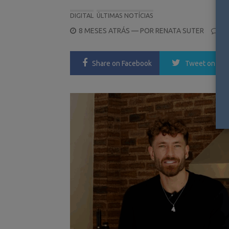
DIGITAL
ÚLTIMAS NOTÍCIAS
POSTED
8 MESES ATRÁS
— POR
RENATA SUTER
0
ON
Share
on Facebook
Tweet
on Twi