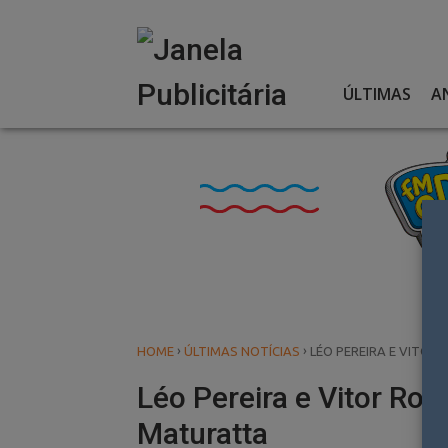
Skip
to
content
ÚLTIMAS
A
›
›
HOME
ÚLTIMAS NOTÍCIAS
LÉO PEREIRA E VITOR
Léo Pereira e Vitor Ro
Maturatta