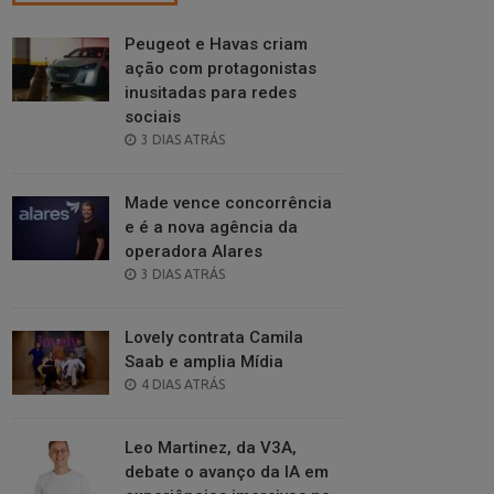
Peugeot e Havas criam
ação com protagonistas
inusitadas para redes
sociais
POSTED
3 DIAS ATRÁS
ON
Made vence concorrência
e é a nova agência da
operadora Alares
POSTED
3 DIAS ATRÁS
ON
Lovely contrata Camila
Saab e amplia Mídia
POSTED
4 DIAS ATRÁS
ON
Leo Martinez, da V3A,
debate o avanço da IA em