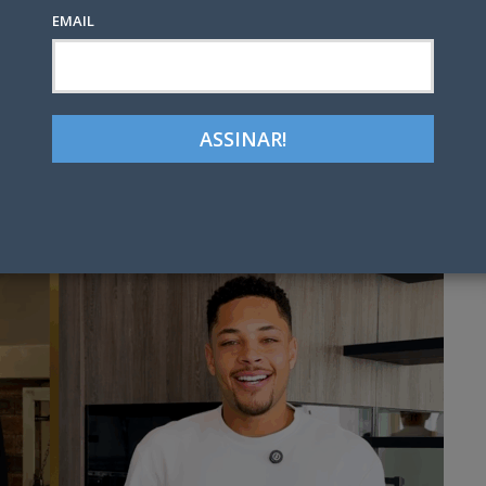
EMAIL
Google+
LinkedIn
Pinterest
tter