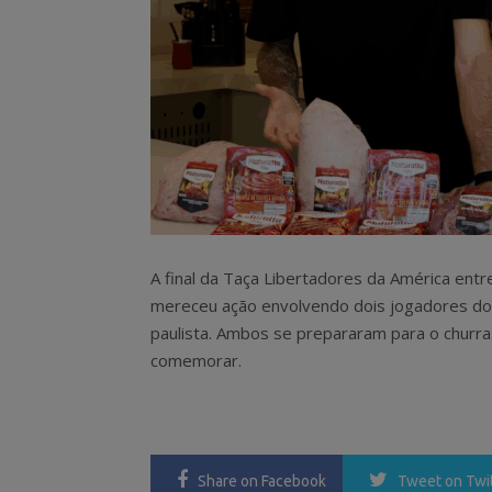
A final da Taça Libertadores da América ent
mereceu ação envolvendo dois jogadores dos 
paulista. Ambos se prepararam para o churr
comemorar.
Share
on Facebook
Tweet
on Twi