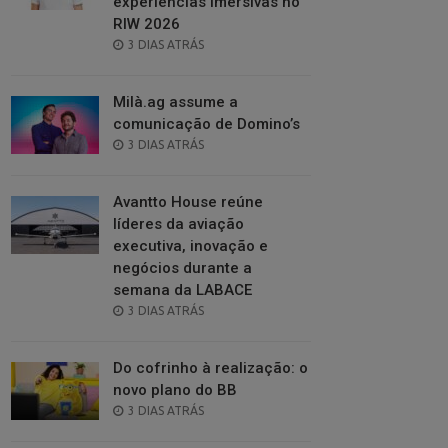
experiências imersivas no
RIW 2026
POSTED
3 DIAS ATRÁS
ON
Milà.ag assume a
comunicação de Domino’s
POSTED
3 DIAS ATRÁS
ON
Avantto House reúne
líderes da aviação
executiva, inovação e
negócios durante a
semana da LABACE
POSTED
3 DIAS ATRÁS
ON
Do cofrinho à realização: o
novo plano do BB
POSTED
3 DIAS ATRÁS
ON