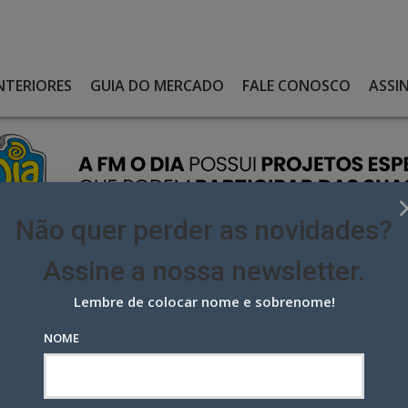
NTERIORES
GUIA DO MERCADO
FALE CONOSCO
ASSI
Não quer perder as novidades?
Assine a nossa newsletter.
Lembre de colocar nome e sobrenome!
 ROQUE “SE ENFRENTAM” EM AÇÃO DE MATURATTA
NOME
que “se enfrentam” em ação de