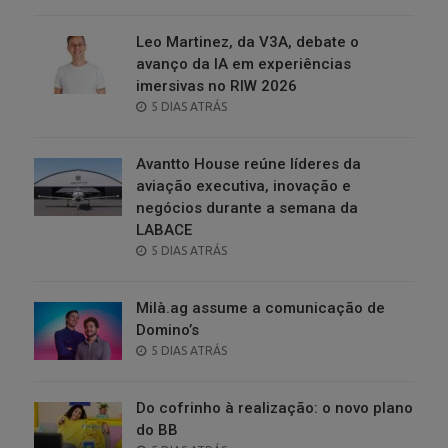
ON
Leo Martinez, da V3A, debate o
avanço da IA em experiências
imersivas no RIW 2026
POSTED
5 DIAS ATRÁS
ON
Avantto House reúne líderes da
aviação executiva, inovação e
negócios durante a semana da
LABACE
POSTED
5 DIAS ATRÁS
ON
Milà.ag assume a comunicação de
Domino’s
POSTED
5 DIAS ATRÁS
ON
Do cofrinho à realização: o novo plano
do BB