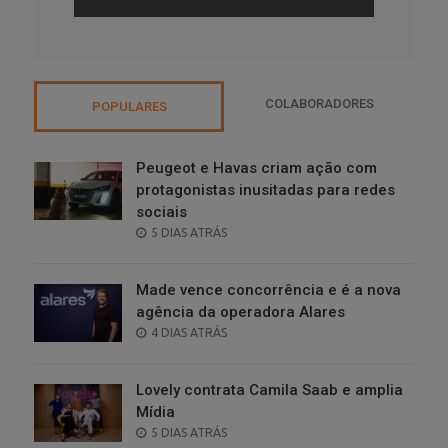
COLABORADORES
POPULARES
Peugeot e Havas criam ação com
protagonistas inusitadas para redes
sociais
POSTED
5 DIAS ATRÁS
ON
Made vence concorrência e é a nova
agência da operadora Alares
POSTED
4 DIAS ATRÁS
ON
Lovely contrata Camila Saab e amplia
Mídia
POSTED
5 DIAS ATRÁS