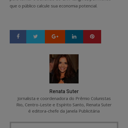
que o público calcule sua economia potencial.
Google+
LinkedIn
Pinterest
S
T
h
w
a
e
r
e
e
t
Renata Suter
Jornalista e coordenadora do Prêmio Colunistas
Rio, Centro-Leste e Espírito Santo, Renata Suter
é editora-chefe da Janela Publicitária
Post