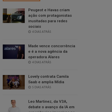
Peugeot e Havas criam
ação com protagonistas
inusitadas para redes
sociais
POSTED
4 DIAS ATRÁS
ON
Made vence concorrência
e é a nova agência da
operadora Alares
POSTED
4 DIAS ATRÁS
ON
Lovely contrata Camila
Saab e amplia Mídia
POSTED
5 DIAS ATRÁS
ON
Leo Martinez, da V3A,
debate o avanço da IA em