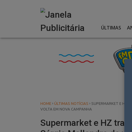
Skip
to
content
ÚLTIMAS
A
›
›
HOME
ÚLTIMAS NOTÍCIAS
SUPERMARKET E HZ T
VOLTA EM NOVA CAMPANHA
Supermarket e HZ traz