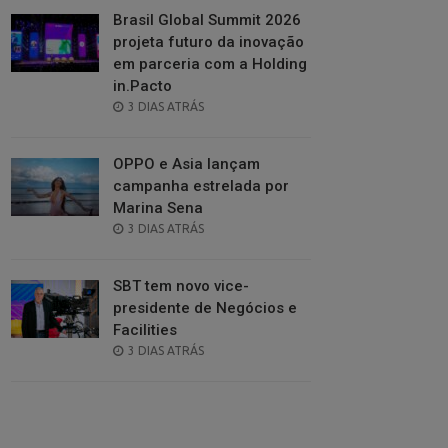
Brasil Global Summit 2026
projeta futuro da inovação
em parceria com a Holding
in.Pacto
POSTED
3 DIAS ATRÁS
ON
OPPO e Asia lançam
campanha estrelada por
Marina Sena
POSTED
3 DIAS ATRÁS
ON
SBT tem novo vice-
presidente de Negócios e
Facilities
POSTED
3 DIAS ATRÁS
ON