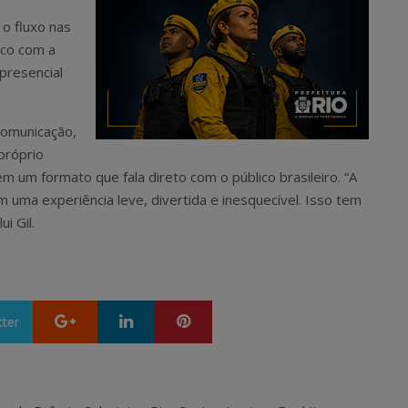
o fluxo nas
lico com a
presencial
Comunicação,
próprio
m um formato que fala direto com o público brasileiro. “A
uma experiência leve, divertida e inesquecível. Isso tem
i Gil.
Google+
LinkedIn
Pinterest
tter