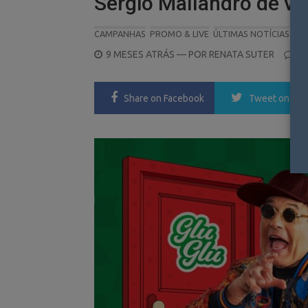
Sérgio Mallandro de v
CAMPANHAS
PROMO & LIVE
ÚLTIMAS NOTÍCIAS
POSTED
9 MESES ATRÁS
— POR
RENATA SUTER
0
ON
Share
on Facebook
Tweet
on Twi