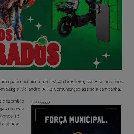
m quadro icônico da televisão brasileira, sucesso nos anos
om Sérgio Mallandro. A HZ Comunicação assina a campanha.
 e dezembro
Publicidade
jas da rede
iPhones 16
tece hoje,