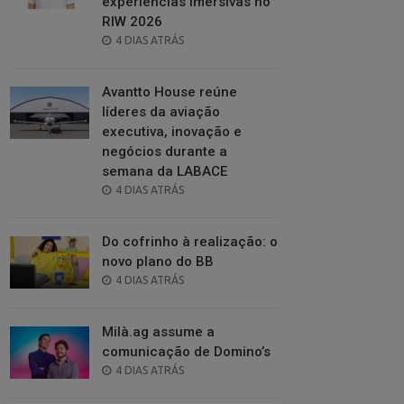
experiências imersivas no
RIW 2026
POSTED
4 DIAS ATRÁS
ON
Avantto House reúne
líderes da aviação
executiva, inovação e
negócios durante a
semana da LABACE
POSTED
4 DIAS ATRÁS
ON
Do cofrinho à realização: o
novo plano do BB
POSTED
4 DIAS ATRÁS
ON
Milà.ag assume a
comunicação de Domino’s
POSTED
4 DIAS ATRÁS
ON