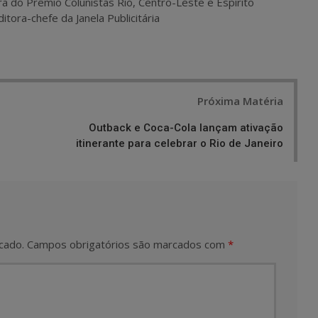
ra do Prêmio Colunistas Rio, Centro-Leste e Espírito
itora-chefe da Janela Publicitária
Próxima Matéria
Outback e Coca-Cola lançam ativação
itinerante para celebrar o Rio de Janeiro
cado.
Campos obrigatórios são marcados com
*