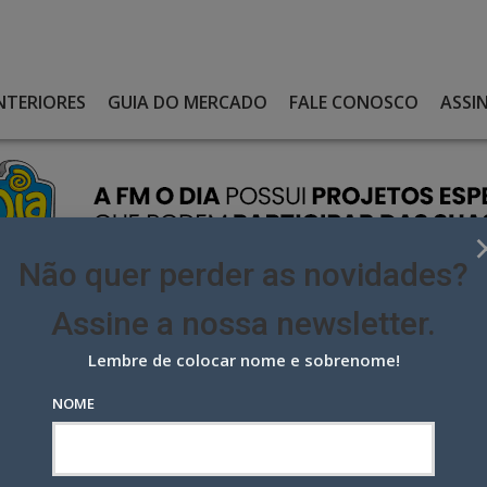
NTERIORES
GUIA DO MERCADO
FALE CONOSCO
ASSI
Não quer perder as novidades?
Assine a nossa newsletter.
Lembre de colocar nome e sobrenome!
RAZEM ‘PORTA DOS DESESPERADOS’ E SÉRGIO MALLANDRO DE
NOME
em ‘Porta dos Desesperados’ e