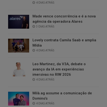
POSTED
4 DIAS ATRÁS
ON
Made vence concorrência e é a nova
agência da operadora Alares
POSTED
3 DIAS ATRÁS
ON
Lovely contrata Camila Saab e amplia
Mídia
POSTED
4 DIAS ATRÁS
ON
Leo Martinez, da V3A, debate o
avanço da IA em experiências
imersivas no RIW 2026
POSTED
4 DIAS ATRÁS
ON
Milà.ag assume a comunicação de
Domino’s
POSTED
4 DIAS ATRÁS