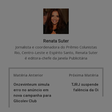
a
e
r
e
e
t
Renata Suter
Jornalista e coordenadora do Prêmio Colunistas
Rio, Centro-Leste e Espírito Santo, Renata Suter
é editora-chefe da Janela Publicitária
Post
Matéria Anterior
Próxima Matéria
navigation
Onzevinteum simula
TJRJ suspende
erro no anúncio em
falência da Oi
nova campanha para
Glicolev Club