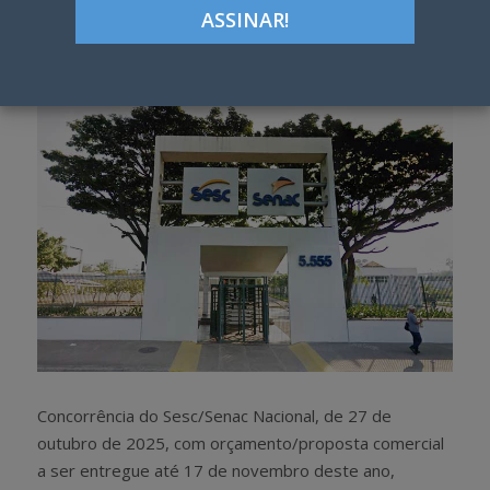
Google+
LinkedIn
Pinterest
S
T
h
w
a
e
r
e
e
t
Concorrência do Sesc/Senac Nacional, de 27 de
outubro de 2025, com orçamento/proposta comercial
a ser entregue até 17 de novembro deste ano,