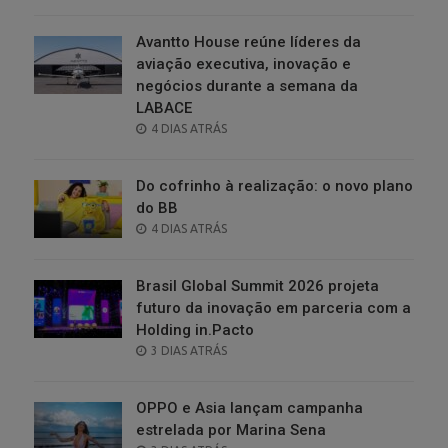
ON
Avantto House reúne líderes da
aviação executiva, inovação e
negócios durante a semana da
LABACE
POSTED
4 DIAS ATRÁS
ON
Do cofrinho à realização: o novo plano
do BB
POSTED
4 DIAS ATRÁS
ON
Brasil Global Summit 2026 projeta
futuro da inovação em parceria com a
Holding in.Pacto
POSTED
3 DIAS ATRÁS
ON
OPPO e Asia lançam campanha
estrelada por Marina Sena