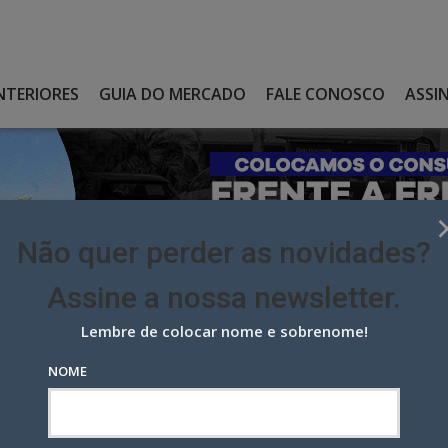
NTERIORES
GUIA DO MERCADO
FALE CONOSCO
ASSI
Não quer perder as novidades?
Assine a nossa newsletter.
Lembre de colocar nome e sobrenome!
MCCANN LEVAM INOVAÇÃO E INTERATIVIDADE PARA A PAULISTA
NOME
Cann levam inovação e
ulista