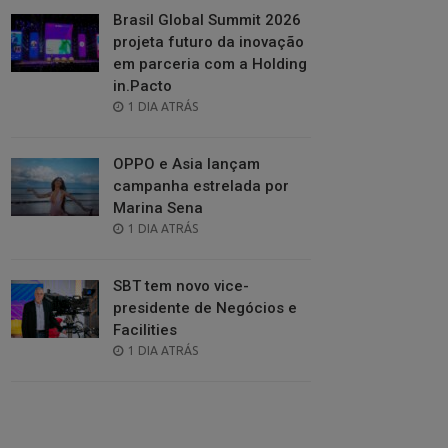
Brasil Global Summit 2026
projeta futuro da inovação
em parceria com a Holding
in.Pacto
POSTED
1 DIA ATRÁS
ON
OPPO e Asia lançam
campanha estrelada por
Marina Sena
POSTED
1 DIA ATRÁS
ON
SBT tem novo vice-
presidente de Negócios e
Facilities
POSTED
1 DIA ATRÁS
ON