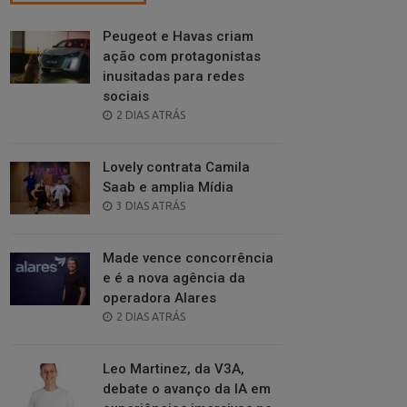
Peugeot e Havas criam
ação com protagonistas
inusitadas para redes
sociais
POSTED
2 DIAS ATRÁS
ON
Lovely contrata Camila
Saab e amplia Mídia
POSTED
3 DIAS ATRÁS
ON
Made vence concorrência
e é a nova agência da
operadora Alares
POSTED
2 DIAS ATRÁS
ON
Leo Martinez, da V3A,
debate o avanço da IA em