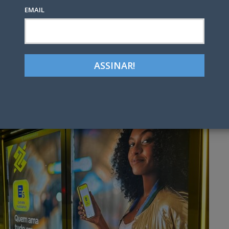
EMAIL
Google+
LinkedIn
Pinterest
tter