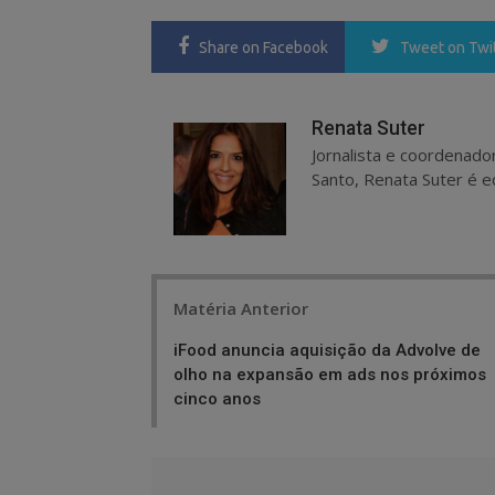
Share
on Facebook
Tweet
on Twi
Renata Suter
Jornalista e coordenado
Santo, Renata Suter é ed
Post
Matéria Anterior
navigation
iFood anuncia aquisição da Advolve de
olho na expansão em ads nos próximos
cinco anos