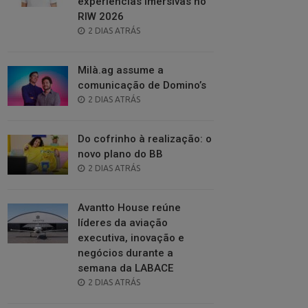
experiências imersivas no
RIW 2026
POSTED
2 DIAS ATRÁS
ON
Milà.ag assume a
comunicação de Domino’s
POSTED
2 DIAS ATRÁS
ON
Do cofrinho à realização: o
novo plano do BB
POSTED
2 DIAS ATRÁS
ON
Avantto House reúne
líderes da aviação
executiva, inovação e
negócios durante a
semana da LABACE
POSTED
2 DIAS ATRÁS
ON