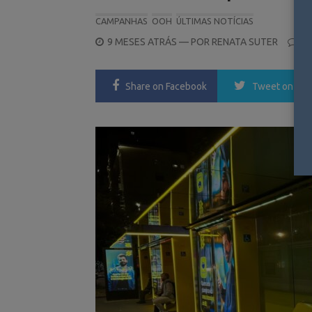
CAMPANHAS
OOH
ÚLTIMAS NOTÍCIAS
POSTED
9 MESES ATRÁS
— POR
RENATA SUTER
0
ON
Share
on Facebook
Tweet
on Twi