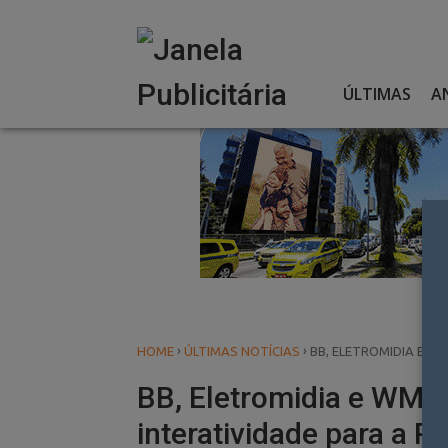
Skip
to
content
ÚLTIMAS
A
›
›
HOME
ÚLTIMAS NOTÍCIAS
BB, ELETROMIDIA E W
BB, Eletromidia e WMc
interatividade para a Pa