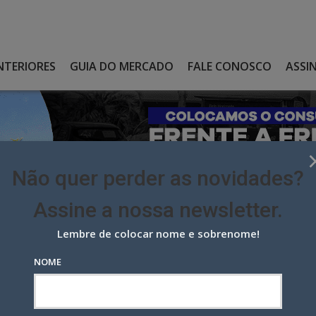
NTERIORES
GUIA DO MERCADO
FALE CONOSCO
ASSI
Não quer perder as novidades?
Assine a nossa newsletter.
Lembre de colocar nome e sobrenome!
UAÇÃO COM SOCIAL LISTENING E TEM NOVA CEO
NOME
ão com Social Listening e tem