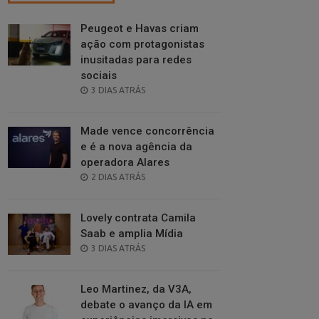
Peugeot e Havas criam
ação com protagonistas
inusitadas para redes
sociais
POSTED
3 DIAS ATRÁS
ON
Made vence concorrência
e é a nova agência da
operadora Alares
POSTED
2 DIAS ATRÁS
ON
Lovely contrata Camila
Saab e amplia Mídia
POSTED
3 DIAS ATRÁS
ON
Leo Martinez, da V3A,
debate o avanço da IA em