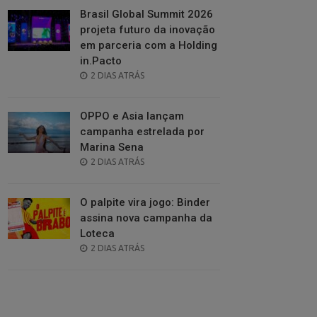
Brasil Global Summit 2026
projeta futuro da inovação
em parceria com a Holding
in.Pacto
POSTED
2 DIAS ATRÁS
ON
OPPO e Asia lançam
campanha estrelada por
Marina Sena
POSTED
2 DIAS ATRÁS
ON
O palpite vira jogo: Binder
assina nova campanha da
Loteca
POSTED
2 DIAS ATRÁS
ON