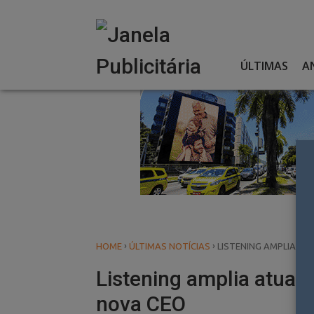
Skip
to
content
ÚLTIMAS
A
›
›
HOME
ÚLTIMAS NOTÍCIAS
LISTENING AMPLIA AT
Listening amplia atuaç
nova CEO