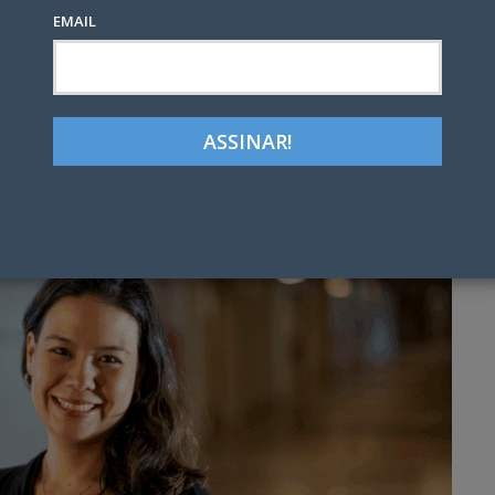
EMAIL
Google+
LinkedIn
Pinterest
tter