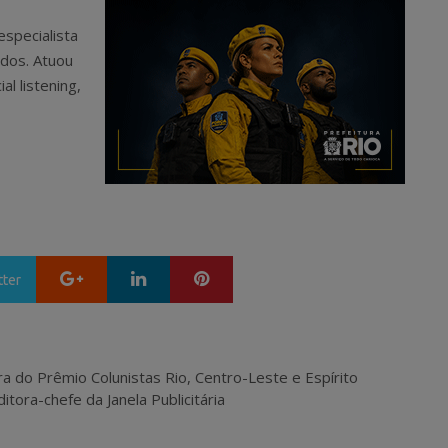
especialista
ados. Atuou
l listening,
Google+
LinkedIn
Pinterest
tter
ra do Prêmio Colunistas Rio, Centro-Leste e Espírito
itora-chefe da Janela Publicitária