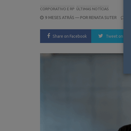
CORPORATIVO E RP
ÚLTIMAS NOTÍCIAS
POSTED
9 MESES ATRÁS
— POR
RENATA SUTER
0
ON
Share
on Facebook
Tweet
on Twi