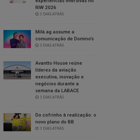
experiências imersivas no
RIW 2026
POSTED
3 DIAS ATRÁS
ON
Milà.ag assume a
comunicação de Domino’s
POSTED
3 DIAS ATRÁS
ON
Avantto House reúne
líderes da aviação
executiva, inovação e
negócios durante a
semana da LABACE
POSTED
3 DIAS ATRÁS
ON
Do cofrinho à realização: o
novo plano do BB
POSTED
3 DIAS ATRÁS
ON