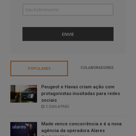
COLABORADORES
POPULARES
Peugeot e Havas criam ação com
protagonistas inusitadas para redes
sociais
POSTED
3 DIAS ATRÁS
ON
Made vence concorrência e é a nova
agência da operadora Alares