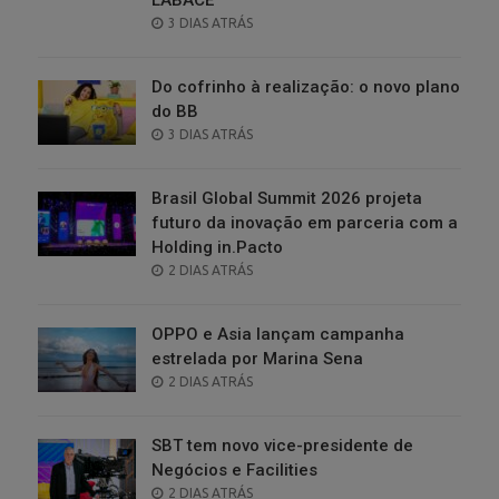
POSTED
3 DIAS ATRÁS
ON
Do cofrinho à realização: o novo plano
do BB
POSTED
3 DIAS ATRÁS
ON
Brasil Global Summit 2026 projeta
futuro da inovação em parceria com a
Holding in.Pacto
POSTED
2 DIAS ATRÁS
ON
OPPO e Asia lançam campanha
estrelada por Marina Sena
POSTED
2 DIAS ATRÁS
ON
SBT tem novo vice-presidente de
Negócios e Facilities
POSTED
2 DIAS ATRÁS