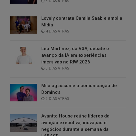
POSTED
3 DIAS ATRÁS
ON
Lovely contrata Camila Saab e amplia
Mídia
POSTED
4 DIAS ATRÁS
ON
Leo Martinez, da V3A, debate o
avanço da IA em experiências
imersivas no RIW 2026
POSTED
3 DIAS ATRÁS
ON
Milà.ag assume a comunicação de
Domino’s
POSTED
3 DIAS ATRÁS
ON
Avantto House reúne líderes da
aviação executiva, inovação e
negócios durante a semana da
LABACE