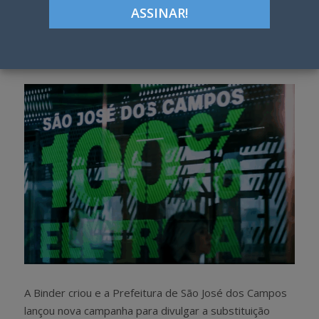
ON
Google+
LinkedIn
Pinterest
S
T
h
w
a
e
r
e
e
t
A Binder criou e a Prefeitura de São José dos Campos
lançou nova campanha para divulgar a substituição