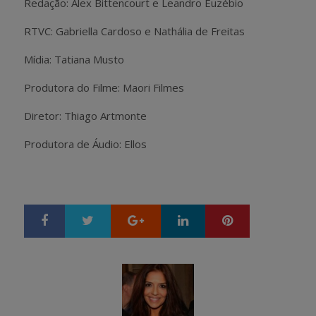
Redação: Alex Bittencourt e Leandro Euzébio
RTVC: Gabriella Cardoso e Nathália de Freitas
Mídia: Tatiana Musto
Produtora do Filme: Maori Filmes
Diretor: Thiago Artmonte
Produtora de Áudio: Ellos
Google+
LinkedIn
Pinterest
S
T
h
w
a
e
r
e
e
t