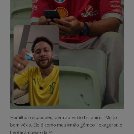
Hamilton respondeu, bem ao estilo britânico: “Muito
bom vê-lo. Ele é como meu irmão gêmeo”, exagerou o
heptacampeão da F1.