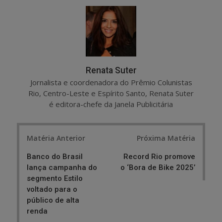
r
e
e
t
Renata Suter
Jornalista e coordenadora do Prêmio Colunistas
Rio, Centro-Leste e Espírito Santo, Renata Suter
é editora-chefe da Janela Publicitária
Post
Matéria Anterior
Próxima Matéria
navigation
Banco do Brasil
Record Rio promove
lança campanha do
o ‘Bora de Bike 2025’
segmento Estilo
voltado para o
público de alta
renda