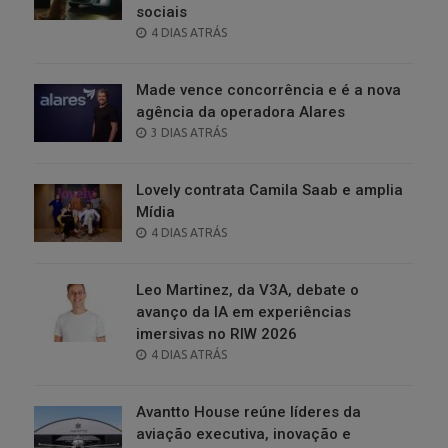
sociais
POSTED
4 DIAS ATRÁS
ON
Made vence concorrência e é a nova
agência da operadora Alares
POSTED
3 DIAS ATRÁS
ON
Lovely contrata Camila Saab e amplia
Mídia
POSTED
4 DIAS ATRÁS
ON
Leo Martinez, da V3A, debate o
avanço da IA em experiências
imersivas no RIW 2026
POSTED
4 DIAS ATRÁS
ON
Avantto House reúne líderes da
aviação executiva, inovação e