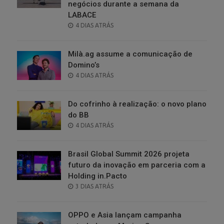
negócios durante a semana da
LABACE
POSTED
4 DIAS ATRÁS
ON
Milà.ag assume a comunicação de
Domino’s
POSTED
4 DIAS ATRÁS
ON
Do cofrinho à realização: o novo plano
do BB
POSTED
4 DIAS ATRÁS
ON
Brasil Global Summit 2026 projeta
futuro da inovação em parceria com a
Holding in.Pacto
POSTED
3 DIAS ATRÁS
ON
OPPO e Asia lançam campanha