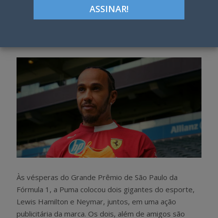
ON
Google+
LinkedIn
Pinterest
S
T
h
w
a
e
r
e
e
t
Às vésperas do Grande Prêmio de São Paulo da
Fórmula 1, a Puma colocou dois gigantes do esporte,
Lewis Hamilton e Neymar, juntos, em uma ação
publicitária da marca. Os dois, além de amigos são