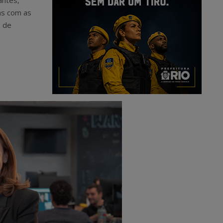
antes,
as com as
s de