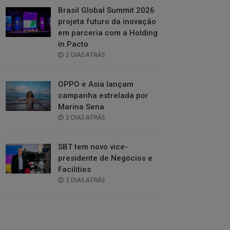
Brasil Global Summit 2026
projeta futuro da inovação
em parceria com a Holding
in.Pacto
POSTED
2 DIAS ATRÁS
ON
OPPO e Asia lançam
campanha estrelada por
Marina Sena
POSTED
2 DIAS ATRÁS
ON
SBT tem novo vice-
presidente de Negócios e
Facilities
POSTED
2 DIAS ATRÁS
ON