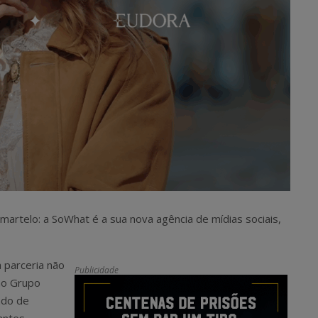
martelo: a SoWhat é a sua nova agência de mídias sociais,
 parceria não
Publicidade
ao Grupo
ado de