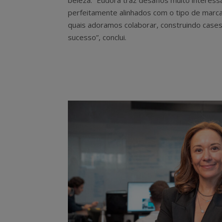
beleza. “Eudora traz desafios muito interess
perfeitamente alinhados com o tipo de marc
quais adoramos colaborar, construindo case
sucesso”, conclui.