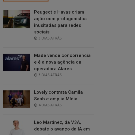
Peugeot e Havas criam
ação com protagonistas
inusitadas para redes
sociais
POSTED
3 DIAS ATRÁS
ON
Made vence concorrência
e é a nova agência da
operadora Alares
POSTED
3 DIAS ATRÁS
ON
Lovely contrata Camila
Saab e amplia Mídia
POSTED
4 DIAS ATRÁS
ON
Leo Martinez, da V3A,
debate o avanço da IA em