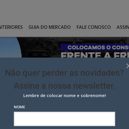
NTERIORES
GUIA DO MERCADO
FALE CONOSCO
ASSI
Não quer perder as novidades?
Assine a nossa newsletter.
Lembre de colocar nome e sobrenome!
CADO: CONTA NOVA, PARCERIA RENOVADA, NOVOS CARGOS,
NOME
o: conta nova, parceria