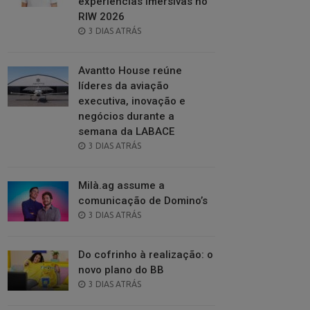
experiências imersivas no
RIW 2026
POSTED
3 DIAS ATRÁS
ON
Avantto House reúne
líderes da aviação
executiva, inovação e
negócios durante a
semana da LABACE
POSTED
3 DIAS ATRÁS
ON
Milà.ag assume a
comunicação de Domino’s
POSTED
3 DIAS ATRÁS
ON
Do cofrinho à realização: o
novo plano do BB
POSTED
3 DIAS ATRÁS
ON