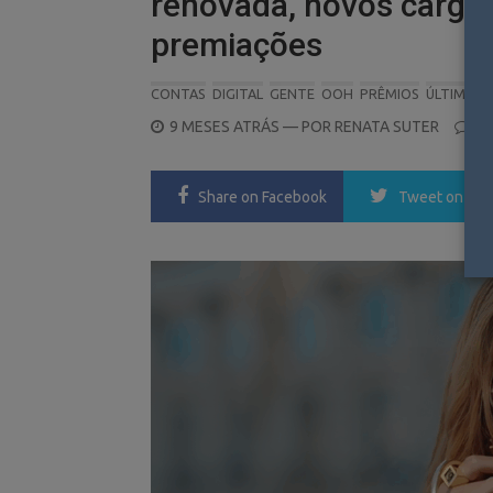
renovada, novos cargo
premiações
CONTAS
DIGITAL
GENTE
OOH
PRÊMIOS
ÚLTIMAS 
POSTED
9 MESES ATRÁS
— POR
RENATA SUTER
0
ON
Share
on Facebook
Tweet
on Twi