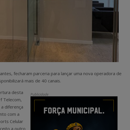
antes, fecharam parceria para lançar uma nova operadora de
sponibilizará mais de 40 canais.
rtura desta
Publicidade
rf Telecom,
 a diferença
unto com a
orts Celular
eito a outro