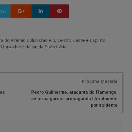
Google+
LinkedIn
Pinterest
tter
ra do Prêmio Colunistas Rio, Centro-Leste e Espírito
itora-chefe da Janela Publicitária
Próxima Matéria
nos
Pedro Guilherme, atacante do Flamengo,
se torna garoto-propaganda literalmente
por acidente