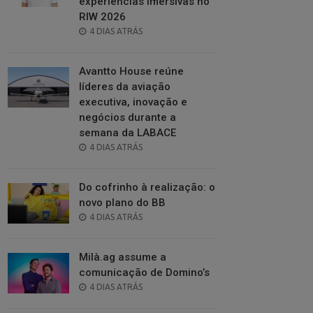
experiências imersivas no
RIW 2026
POSTED
4 DIAS ATRÁS
ON
Avantto House reúne
líderes da aviação
executiva, inovação e
negócios durante a
semana da LABACE
POSTED
4 DIAS ATRÁS
ON
Do cofrinho à realização: o
novo plano do BB
POSTED
4 DIAS ATRÁS
ON
Milà.ag assume a
comunicação de Domino’s
POSTED
4 DIAS ATRÁS
ON