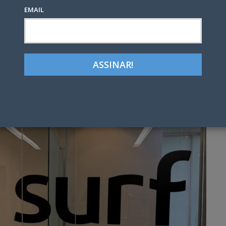
EMAIL
Google+
LinkedIn
Pinterest
tter