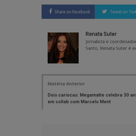
Share
on Facebook
Tweet
on Twi
Renata Suter
Jornalista e coordenado
Santo, Renata Suter é ed
Post
Matéria Anterior
navigation
Dois cariocas: Megamatte celebra 30 a
em collab com Marcelo Ment