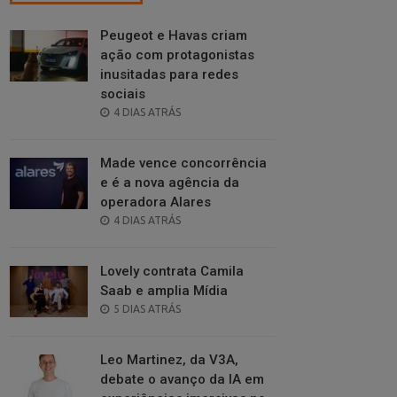
Peugeot e Havas criam
ação com protagonistas
inusitadas para redes
sociais
POSTED
4 DIAS ATRÁS
ON
Made vence concorrência
e é a nova agência da
operadora Alares
POSTED
4 DIAS ATRÁS
ON
Lovely contrata Camila
Saab e amplia Mídia
POSTED
5 DIAS ATRÁS
ON
Leo Martinez, da V3A,
debate o avanço da IA em