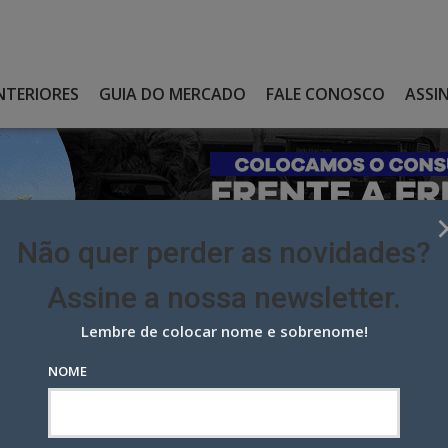
NTERIORES
GUIA DO MERCADO
FALE CONOSCO
ASSI
Não quer perder as novidades?
Assine a nossa newsletter.
Lembre de colocar nome e sobrenome!
NO MERCADO DE MVNO COM A SURF TELECOM
NOME
mercado de MVNO com a Surf