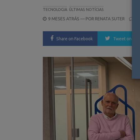
TECNOLOGIA
ÚLTIMAS NOTÍCIAS
POSTED
9 MESES ATRÁS
— POR
RENATA SUTER
0
ON
Share
on Facebook
Tweet
on Twi