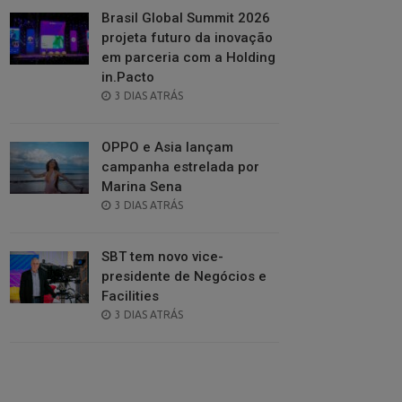
Brasil Global Summit 2026
projeta futuro da inovação
em parceria com a Holding
in.Pacto
POSTED
3 DIAS ATRÁS
ON
OPPO e Asia lançam
campanha estrelada por
Marina Sena
POSTED
3 DIAS ATRÁS
ON
SBT tem novo vice-
presidente de Negócios e
Facilities
POSTED
3 DIAS ATRÁS
ON