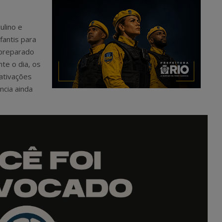
ulino e
fantis para
 preparado
te o dia, os
ativações
ncia ainda