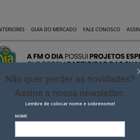
NTERIORES
GUIA DO MERCADO
FALE CONOSCO
ASSI
Não quer perder as novidades?
Assine a nossa newsletter.
Lembre de colocar nome e sobrenome!
2025: FUTEBOL, MÚSICA E CONFRATERNIZAÇÃO PARA REUNIR O
NOME
: futebol, música e