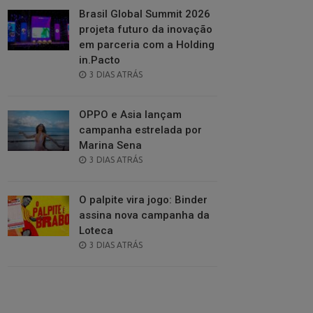
Brasil Global Summit 2026
projeta futuro da inovação
em parceria com a Holding
in.Pacto
POSTED
3 DIAS ATRÁS
ON
OPPO e Asia lançam
campanha estrelada por
Marina Sena
POSTED
3 DIAS ATRÁS
ON
O palpite vira jogo: Binder
assina nova campanha da
Loteca
POSTED
3 DIAS ATRÁS
ON