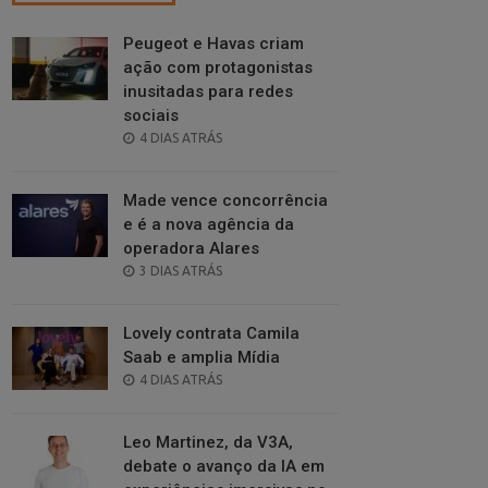
Peugeot e Havas criam
ação com protagonistas
inusitadas para redes
sociais
POSTED
4 DIAS ATRÁS
ON
Made vence concorrência
e é a nova agência da
operadora Alares
POSTED
3 DIAS ATRÁS
ON
Lovely contrata Camila
Saab e amplia Mídia
POSTED
4 DIAS ATRÁS
ON
Leo Martinez, da V3A,
debate o avanço da IA em