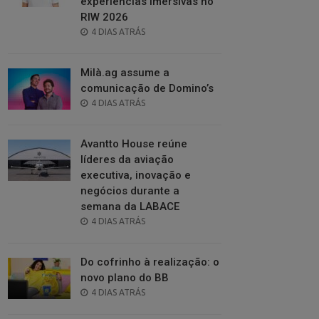
experiências imersivas no
RIW 2026
POSTED
4 DIAS ATRÁS
ON
Milà.ag assume a
comunicação de Domino’s
POSTED
4 DIAS ATRÁS
ON
Avantto House reúne
líderes da aviação
executiva, inovação e
negócios durante a
semana da LABACE
POSTED
4 DIAS ATRÁS
ON
Do cofrinho à realização: o
novo plano do BB
POSTED
4 DIAS ATRÁS
ON