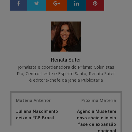
Google+
LinkedIn
Pinterest
S
T
h
w
a
e
r
e
e
t
Renata Suter
Jornalista e coordenadora do Prêmio Colunistas
Rio, Centro-Leste e Espírito Santo, Renata Suter
é editora-chefe da Janela Publicitária
Post
Matéria Anterior
Próxima Matéria
navigation
Juliana Nascimento
Agência Muse tem
deixa a FCB Brasil
novo sócio e inicia
fase de expansão
nacional