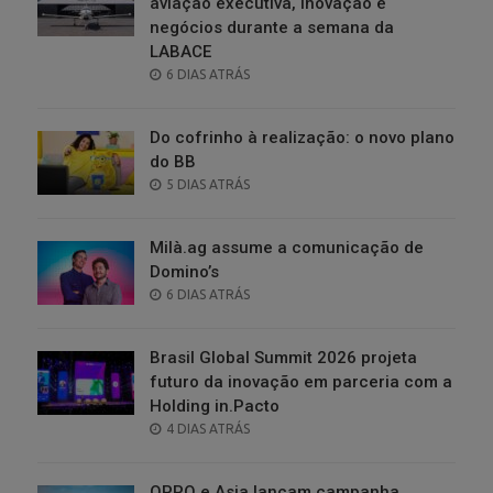
aviação executiva, inovação e
negócios durante a semana da
LABACE
POSTED
6 DIAS ATRÁS
ON
Do cofrinho à realização: o novo plano
do BB
POSTED
5 DIAS ATRÁS
ON
Milà.ag assume a comunicação de
Domino’s
POSTED
6 DIAS ATRÁS
ON
Brasil Global Summit 2026 projeta
futuro da inovação em parceria com a
Holding in.Pacto
POSTED
4 DIAS ATRÁS
ON
OPPO e Asia lançam campanha