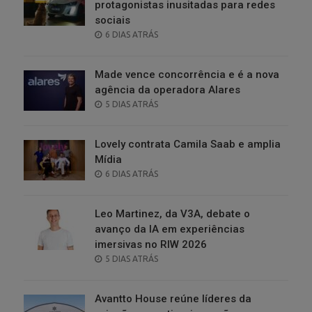
protagonistas inusitadas para redes
sociais
POSTED
6 DIAS ATRÁS
ON
Made vence concorrência e é a nova
agência da operadora Alares
POSTED
5 DIAS ATRÁS
ON
Lovely contrata Camila Saab e amplia
Mídia
POSTED
6 DIAS ATRÁS
ON
Leo Martinez, da V3A, debate o
avanço da IA em experiências
imersivas no RIW 2026
POSTED
5 DIAS ATRÁS
ON
Avantto House reúne líderes da