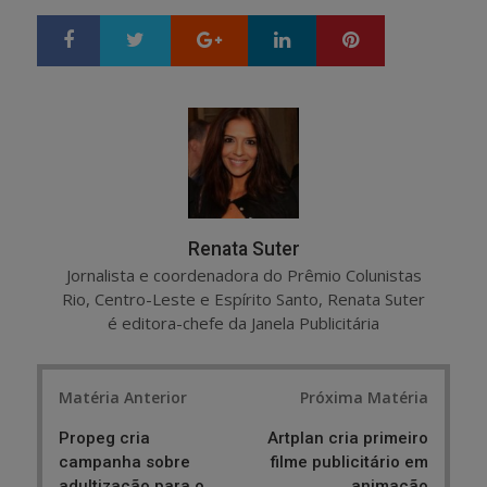
Google+
LinkedIn
Pinterest
S
T
h
w
a
e
r
e
e
t
Renata Suter
Jornalista e coordenadora do Prêmio Colunistas
Rio, Centro-Leste e Espírito Santo, Renata Suter
é editora-chefe da Janela Publicitária
Post
Matéria Anterior
Próxima Matéria
navigation
Propeg cria
Artplan cria primeiro
campanha sobre
filme publicitário em
adultização para o
animação