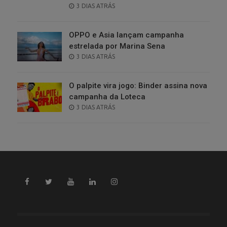
POSTED
3 DIAS ATRÁS
ON
OPPO e Asia lançam campanha
estrelada por Marina Sena
POSTED
3 DIAS ATRÁS
ON
O palpite vira jogo: Binder assina nova
campanha da Loteca
POSTED
3 DIAS ATRÁS
ON