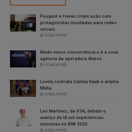
Peugeot e Havas criam ação com
protagonistas inusitadas para redes
sociais
POSTED
4 DIAS ATRÁS
ON
Made vence concorrência e é a nova
agência da operadora Alares
POSTED
4 DIAS ATRÁS
ON
Lovely contrata Camila Saab e amplia
Mídia
POSTED
5 DIAS ATRÁS
ON
Leo Martinez, da V3A, debate o
avanço da IA em experiências
imersivas no RIW 2026
POSTED
4 DIAS ATRÁS