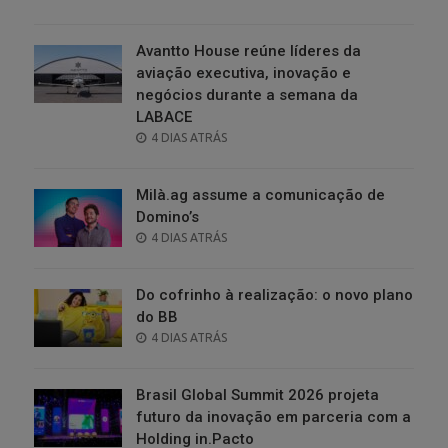
ON
Avantto House reúne líderes da
aviação executiva, inovação e
negócios durante a semana da
LABACE
POSTED
4 DIAS ATRÁS
ON
Milà.ag assume a comunicação de
Domino’s
POSTED
4 DIAS ATRÁS
ON
Do cofrinho à realização: o novo plano
do BB
POSTED
4 DIAS ATRÁS
ON
Brasil Global Summit 2026 projeta
futuro da inovação em parceria com a
Holding in.Pacto