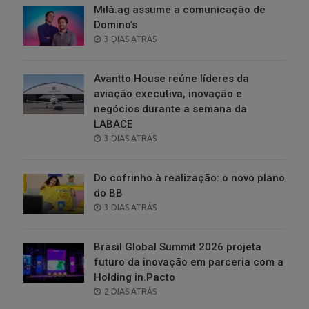
Milà.ag assume a comunicação de
Domino’s
POSTED
3 DIAS ATRÁS
ON
Avantto House reúne líderes da
aviação executiva, inovação e
negócios durante a semana da
LABACE
POSTED
3 DIAS ATRÁS
ON
Do cofrinho à realização: o novo plano
do BB
POSTED
3 DIAS ATRÁS
ON
Brasil Global Summit 2026 projeta
futuro da inovação em parceria com a
Holding in.Pacto
POSTED
2 DIAS ATRÁS
ON