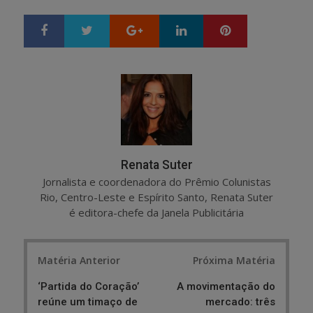
Google+
LinkedIn
Pinterest
S
T
h
w
a
e
r
e
e
t
Renata Suter
Jornalista e coordenadora do Prêmio Colunistas
Rio, Centro-Leste e Espírito Santo, Renata Suter
é editora-chefe da Janela Publicitária
Post
Matéria Anterior
Próxima Matéria
navigation
‘Partida do Coração’
A movimentação do
reúne um timaço de
mercado: três