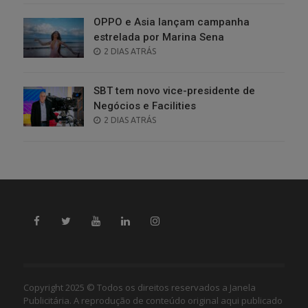
OPPO e Asia lançam campanha
estrelada por Marina Sena
POSTED
2 DIAS ATRÁS
ON
SBT tem novo vice-presidente de
Negócios e Facilities
POSTED
2 DIAS ATRÁS
ON
Copyright 2025 © Todos os direitos reservados a Janela
Publicitária. A reprodução de conteúdo original aqui publicado