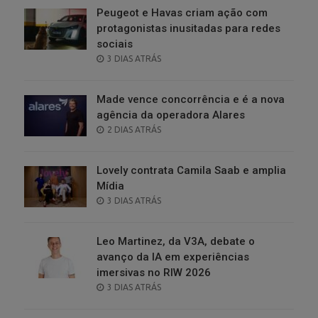
Peugeot e Havas criam ação com
protagonistas inusitadas para redes
sociais
POSTED
3 DIAS ATRÁS
ON
Made vence concorrência e é a nova
agência da operadora Alares
POSTED
2 DIAS ATRÁS
ON
Lovely contrata Camila Saab e amplia
Mídia
POSTED
3 DIAS ATRÁS
ON
Leo Martinez, da V3A, debate o
avanço da IA em experiências
imersivas no RIW 2026
POSTED
3 DIAS ATRÁS
ON