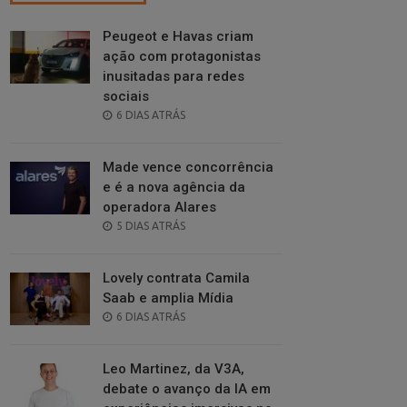
Peugeot e Havas criam
ação com protagonistas
inusitadas para redes
sociais
POSTED
6 DIAS ATRÁS
ON
Made vence concorrência
e é a nova agência da
operadora Alares
POSTED
5 DIAS ATRÁS
ON
Lovely contrata Camila
Saab e amplia Mídia
POSTED
6 DIAS ATRÁS
ON
Leo Martinez, da V3A,
debate o avanço da IA em