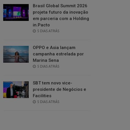
Brasil Global Summit 2026
projeta futuro da inovação
em parceria com a Holding
in.Pacto
POSTED
5 DIAS ATRÁS
ON
OPPO e Asia lançam
campanha estrelada por
Marina Sena
POSTED
5 DIAS ATRÁS
ON
SBT tem novo vice-
presidente de Negócios e
Facilities
POSTED
5 DIAS ATRÁS
ON