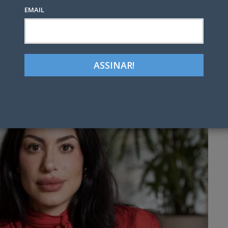
EMAIL
0
Google+
LinkedIn
Pinterest
tter