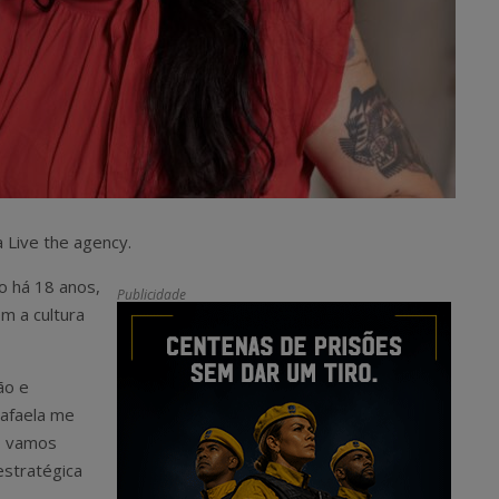
a Live the agency.
o há 18 anos,
Publicidade
m a cultura
ão e
Rafaela me
a, vamos
 estratégica