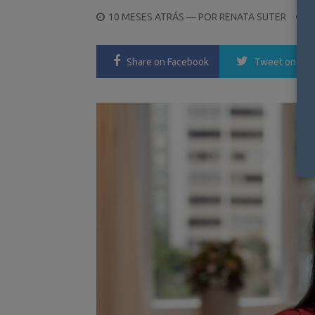
POSTED
10 MESES ATRÁS
— POR
RENATA SUTER
ON
Share
on Facebook
Tweet
on Twi