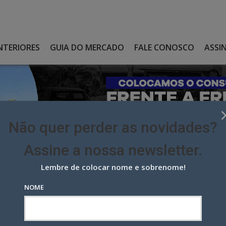
NTERIORES
GUIA DO MERCADO
FALE CONOSCO
ASSI
Não quer perder as novidades?
Assine a nossa newsletter.
Lembre de colocar nome e sobrenome!
 A NOVA DC DA LIVE THE AGENCY
NOME
nova DC da Live the agency