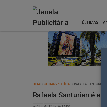
Skip
to
content
ÚLTIMAS
A
›
›
HOME
ÚLTIMAS NOTÍCIAS
RAFAELA SANTURIAN É
Rafaela Santurian é a 
GENTE
ÚLTIMAS NOTÍCIAS