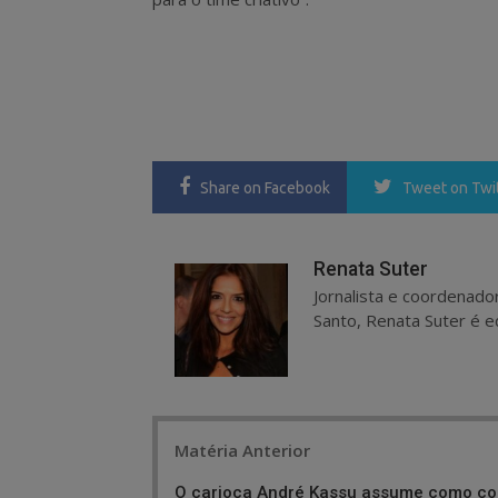
Share
on Facebook
Tweet
on Twi
Renata Suter
Jornalista e coordenado
Santo, Renata Suter é ed
Post
Matéria Anterior
navigation
O carioca André Kassu assume como co