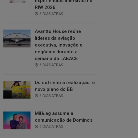
experiências imersivas no
RIW 2026
POSTED
6 DIAS ATRÁS
ON
Avantto House reúne
líderes da aviação
executiva, inovação e
negócios durante a
semana da LABACE
POSTED
6 DIAS ATRÁS
ON
Do cofrinho à realização: o
novo plano do BB
POSTED
6 DIAS ATRÁS
ON
Milà.ag assume a
comunicação de Domino’s
POSTED
6 DIAS ATRÁS
ON