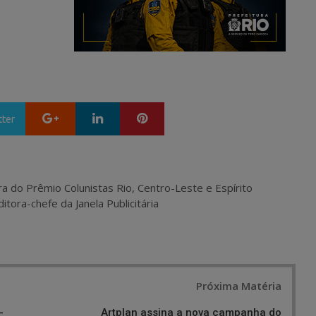
Google+
LinkedIn
Pinterest
tter
ra do Prêmio Colunistas Rio, Centro-Leste e Espírito
itora-chefe da Janela Publicitária
Próxima Matéria
-
Artplan assina a nova campanha do