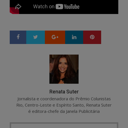
Google+
LinkedIn
Pinterest
S
T
h
w
a
e
r
e
e
t
Renata Suter
Jornalista e coordenadora do Prêmio Colunistas
Rio, Centro-Leste e Espírito Santo, Renata Suter
é editora-chefe da Janela Publicitária
Post