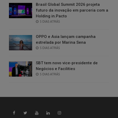
Brasil Global Summit 2026 projeta
futuro da inovação em parceria com a
Holding in.Pacto
POSTED
5 DIAS ATRÁS
ON
OPPO e Asia lançam campanha
estrelada por Marina Sena
POSTED
5 DIAS ATRÁS
ON
SBT tem novo vice-presidente de
Negócios e Facilities
POSTED
5 DIAS ATRÁS
ON