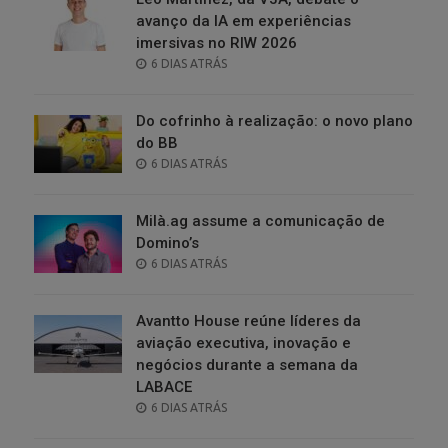
avanço da IA em experiências
imersivas no RIW 2026
POSTED
6 DIAS ATRÁS
ON
Do cofrinho à realização: o novo plano
do BB
POSTED
6 DIAS ATRÁS
ON
Milà.ag assume a comunicação de
Domino’s
POSTED
6 DIAS ATRÁS
ON
Avantto House reúne líderes da
aviação executiva, inovação e
negócios durante a semana da
LABACE
POSTED
6 DIAS ATRÁS
ON