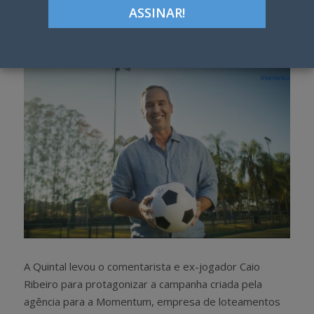
Google+
LinkedIn
Pinterest
S
T
h
w
a
e
r
e
e
t
A Quintal levou o comentarista e ex-jogador Caio
Ribeiro para protagonizar a campanha criada pela
agência para a Momentum, empresa de loteamentos