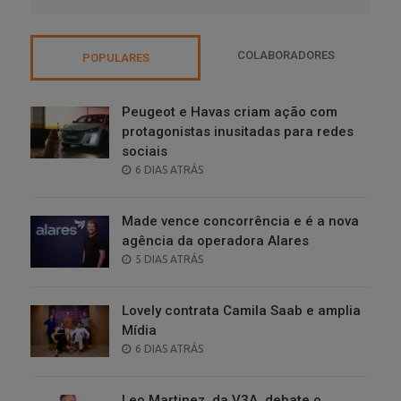
COLABORADORES
POPULARES
Peugeot e Havas criam ação com
protagonistas inusitadas para redes
sociais
POSTED
6 DIAS ATRÁS
ON
Made vence concorrência e é a nova
agência da operadora Alares
POSTED
5 DIAS ATRÁS
ON
Lovely contrata Camila Saab e amplia
Mídia
POSTED
6 DIAS ATRÁS
ON
Leo Martinez, da V3A, debate o