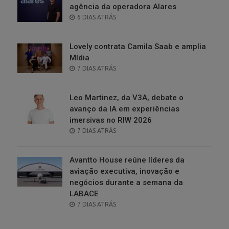
agência da operadora Alares
POSTED
6 DIAS ATRÁS
ON
Lovely contrata Camila Saab e amplia
Mídia
POSTED
7 DIAS ATRÁS
ON
Leo Martinez, da V3A, debate o
avanço da IA em experiências
imersivas no RIW 2026
POSTED
7 DIAS ATRÁS
ON
Avantto House reúne líderes da
aviação executiva, inovação e
negócios durante a semana da
LABACE
POSTED
7 DIAS ATRÁS
ON