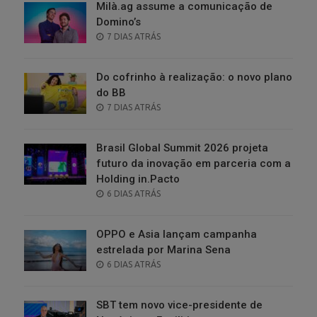
Milà.ag assume a comunicação de
Domino’s
POSTED
7 DIAS ATRÁS
ON
Do cofrinho à realização: o novo plano
do BB
POSTED
7 DIAS ATRÁS
ON
Brasil Global Summit 2026 projeta
futuro da inovação em parceria com a
Holding in.Pacto
POSTED
6 DIAS ATRÁS
ON
OPPO e Asia lançam campanha
estrelada por Marina Sena
POSTED
6 DIAS ATRÁS
ON
SBT tem novo vice-presidente de