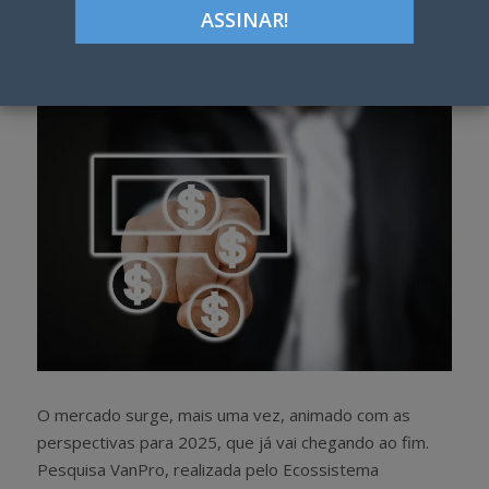
Google+
LinkedIn
Pinterest
S
T
h
w
a
e
r
e
e
t
O mercado surge, mais uma vez, animado com as
perspectivas para 2025, que já vai chegando ao fim.
Pesquisa VanPro, realizada pelo Ecossistema