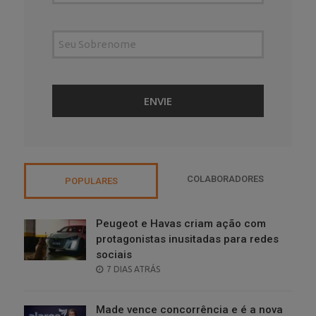
COLABORADORES
POPULARES
Peugeot e Havas criam ação com
protagonistas inusitadas para redes
sociais
POSTED
7 DIAS ATRÁS
ON
Made vence concorrência e é a nova