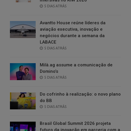
POSTED
5 DIAS ATRÁS
ON
Avantto House reúne líderes da
aviação executiva, inovação e
negócios durante a semana da
LABACE
POSTED
5 DIAS ATRÁS
ON
Milà.ag assume a comunicação de
Domino’s
POSTED
5 DIAS ATRÁS
ON
Do cofrinho à realização: o novo plano
do BB
POSTED
5 DIAS ATRÁS
ON
Brasil Global Summit 2026 projeta
futuro da inovação em parceria com a