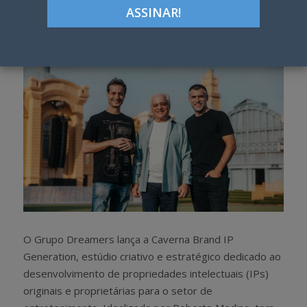
h
w
a
e
r
e
e
t
O Grupo Dreamers lança a Caverna Brand IP
Generation, estúdio criativo e estratégico dedicado ao
desenvolvimento de propriedades intelectuais (IPs)
originais e proprietárias para o setor de