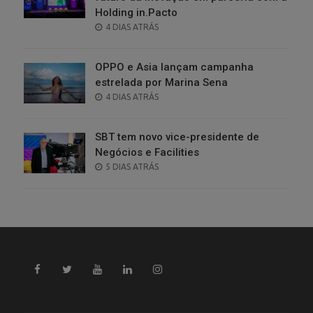
Holding in.Pacto
POSTED
4 DIAS ATRÁS
ON
OPPO e Asia lançam campanha
estrelada por Marina Sena
POSTED
4 DIAS ATRÁS
ON
SBT tem novo vice-presidente de
Negócios e Facilities
POSTED
5 DIAS ATRÁS
ON