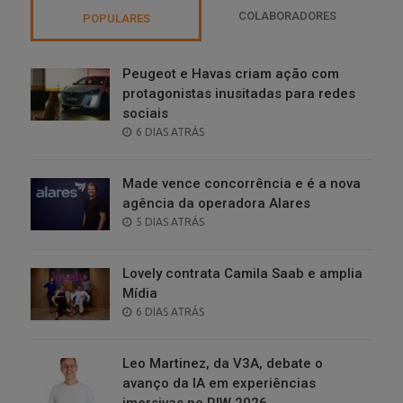
COLABORADORES
POPULARES
Peugeot e Havas criam ação com
protagonistas inusitadas para redes
sociais
POSTED
6 DIAS ATRÁS
ON
Made vence concorrência e é a nova
agência da operadora Alares
POSTED
5 DIAS ATRÁS
ON
Lovely contrata Camila Saab e amplia
Mídia
POSTED
6 DIAS ATRÁS
ON
Leo Martinez, da V3A, debate o
avanço da IA em experiências
imersivas no RIW 2026