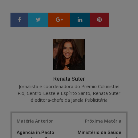
Google+
LinkedIn
Pinterest
S
T
h
w
a
e
r
e
e
t
Renata Suter
Jornalista e coordenadora do Prêmio Colunistas
Rio, Centro-Leste e Espírito Santo, Renata Suter
é editora-chefe da Janela Publicitária
Post
Matéria Anterior
Próxima Matéria
navigation
Agência in.Pacto
Ministério da Saúde