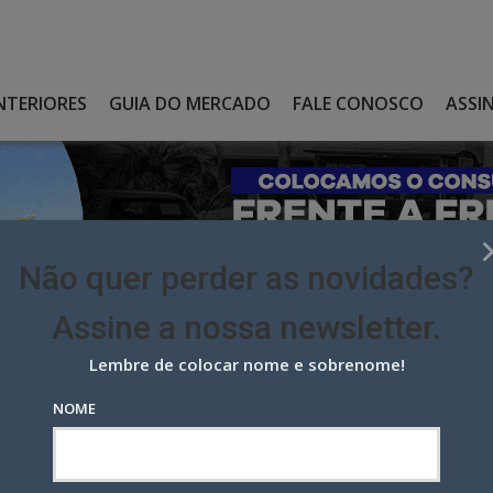
NTERIORES
GUIA DO MERCADO
FALE CONOSCO
ASSI
Não quer perder as novidades?
Assine a nossa newsletter.
Lembre de colocar nome e sobrenome!
A DA DECOLAR NO BRASIL
NOME
a Decolar no Brasil