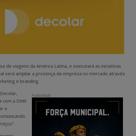
 de viagens da América Latina, e executará as iniciativas
ncipal será ampliar a presença da empresa no mercado através
keting e branding.
 Decolar,
Publicidade
ia com a DM9
ar e
 comunicando
viços”.
omento.