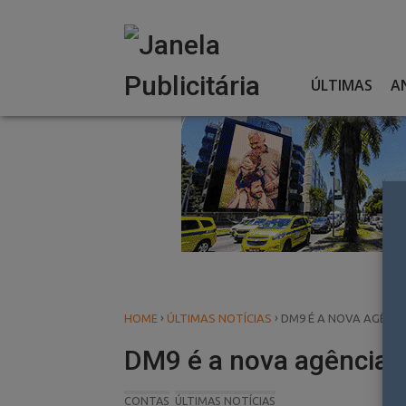
Skip
to
content
ÚLTIMAS
A
›
›
HOME
ÚLTIMAS NOTÍCIAS
DM9 É A NOVA AGÊNCI
DM9 é a nova agência d
CONTAS
ÚLTIMAS NOTÍCIAS