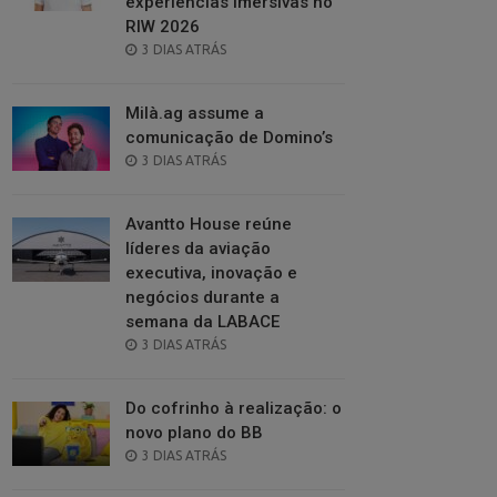
experiências imersivas no
RIW 2026
POSTED
3 DIAS ATRÁS
ON
Milà.ag assume a
comunicação de Domino’s
POSTED
3 DIAS ATRÁS
ON
Avantto House reúne
líderes da aviação
executiva, inovação e
negócios durante a
semana da LABACE
POSTED
3 DIAS ATRÁS
ON
Do cofrinho à realização: o
novo plano do BB
POSTED
3 DIAS ATRÁS
ON