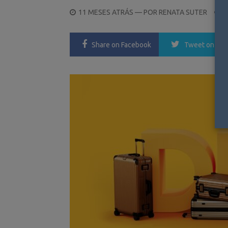
POSTED
11 MESES ATRÁS
— POR
RENATA SUTER
ON
Share
on Facebook
Tweet
on Twi