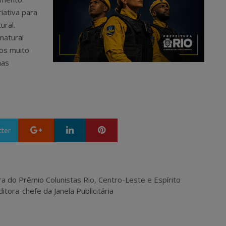
iativa para
ural.
natural
os muito
mas
Google+
LinkedIn
Pinterest
tter
ra do Prêmio Colunistas Rio, Centro-Leste e Espírito
itora-chefe da Janela Publicitária