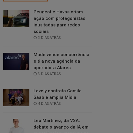
Peugeot e Havas criam
ação com protagonistas
inusitadas para redes
sociais
POSTED
3 DIAS ATRÁS
ON
Made vence concorrência
e é a nova agência da
operadora Alares
POSTED
3 DIAS ATRÁS
ON
Lovely contrata Camila
Saab e amplia Mídia
POSTED
4 DIAS ATRÁS
ON
Leo Martinez, da V3A,
debate o avanço da IA em