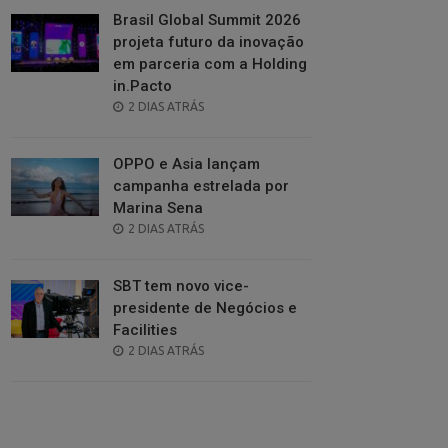
Brasil Global Summit 2026
projeta futuro da inovação
em parceria com a Holding
in.Pacto
POSTED
2 DIAS ATRÁS
ON
OPPO e Asia lançam
campanha estrelada por
Marina Sena
POSTED
2 DIAS ATRÁS
ON
SBT tem novo vice-
presidente de Negócios e
Facilities
POSTED
2 DIAS ATRÁS
ON