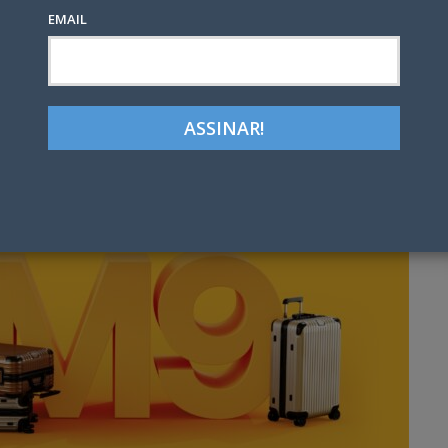
EMAIL
0
Google+
LinkedIn
Pinterest
tter