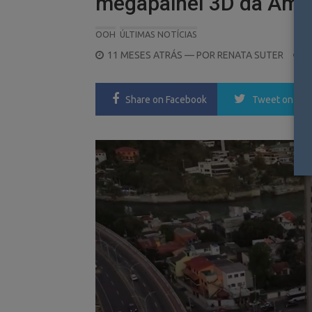
megapainel 3D da Amér
OOH
ÚLTIMAS NOTÍCIAS
POSTED
11 MESES ATRÁS
— POR
RENATA SUTER
ON
Share
on Facebook
Tweet
on Twi