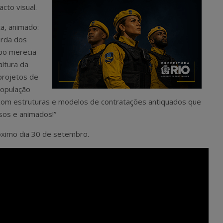
cto visual.
a, animado:
arda dos
mpo merecia
altura da
rojetos de
população
 com estruturas e modelos de contratações antiquados que
sos e animados!”
óximo dia 30 de setembro.