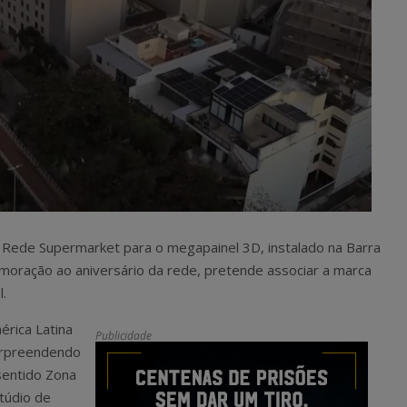
 Rede Supermarket para o megapainel 3D, instalado na Barra
emoração ao aniversário da rede, pretende associar a marca
l.
rica Latina
Publicidade
surpreendendo
sentido Zona
stúdio de