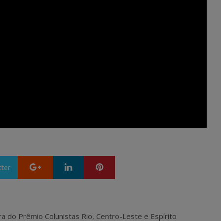
Google+
LinkedIn
Pinterest
tter
ra do Prêmio Colunistas Rio, Centro-Leste e Espírito