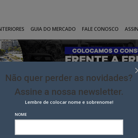
NTERIORES
GUIA DO MERCADO
FALE CONOSCO
ASSI
Não quer perder as novidades?
Assine a nossa newsletter.
Lembre de colocar nome e sobrenome!
VAM SUPERMARKET PARA O PRIMEIRO MEGAPAINEL 3D DA AMÉRICA
NOME
m Supermarket para o primeiro