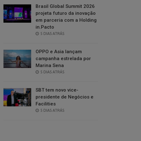
Brasil Global Summit 2026
projeta futuro da inovação
em parceria com a Holding
in.Pacto
POSTED
5 DIAS ATRÁS
ON
OPPO e Asia lançam
campanha estrelada por
Marina Sena
POSTED
5 DIAS ATRÁS
ON
SBT tem novo vice-
presidente de Negócios e
Facilities
POSTED
5 DIAS ATRÁS
ON