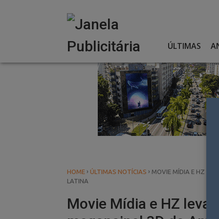
Skip
to
content
ÚLTIMAS
A
›
›
HOME
ÚLTIMAS NOTÍCIAS
MOVIE MÍDIA E HZ LE
LATINA
Movie Mídia e HZ leva