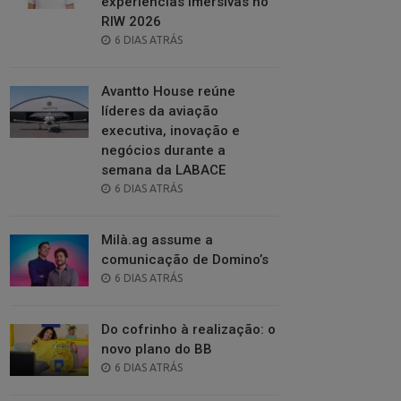
experiências imersivas no
RIW 2026
POSTED
6 DIAS ATRÁS
ON
Avantto House reúne
líderes da aviação
executiva, inovação e
negócios durante a
semana da LABACE
POSTED
6 DIAS ATRÁS
ON
Milà.ag assume a
comunicação de Domino’s
POSTED
6 DIAS ATRÁS
ON
Do cofrinho à realização: o
novo plano do BB
POSTED
6 DIAS ATRÁS
ON