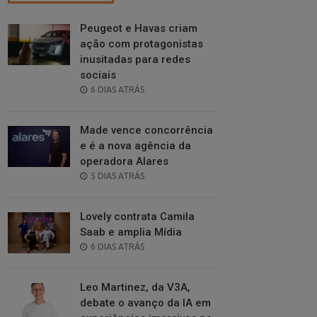
Peugeot e Havas criam
ação com protagonistas
inusitadas para redes
sociais
POSTED
6 DIAS ATRÁS
ON
Made vence concorrência
e é a nova agência da
operadora Alares
POSTED
5 DIAS ATRÁS
ON
Lovely contrata Camila
Saab e amplia Mídia
POSTED
6 DIAS ATRÁS
ON
Leo Martinez, da V3A,
debate o avanço da IA em