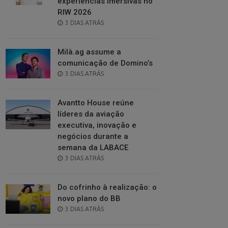
experiências imersivas no
RIW 2026
POSTED
3 DIAS ATRÁS
ON
Milà.ag assume a
comunicação de Domino’s
POSTED
3 DIAS ATRÁS
ON
Avantto House reúne
líderes da aviação
executiva, inovação e
negócios durante a
semana da LABACE
POSTED
3 DIAS ATRÁS
ON
Do cofrinho à realização: o
novo plano do BB
POSTED
3 DIAS ATRÁS
ON