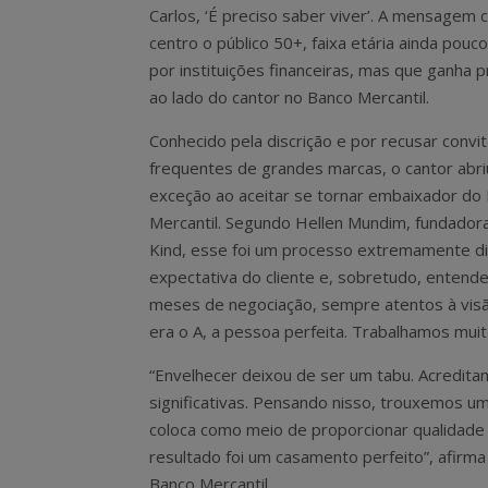
Carlos, ‘É preciso saber viver’. A mensagem 
centro o público 50+, faixa etária ainda pouc
por instituições financeiras, mas que ganha
ao lado do cantor no Banco Mercantil.
Conhecido pela discrição e por recusar convi
frequentes de grandes marcas, o cantor abri
exceção ao aceitar se tornar embaixador do
Mercantil. Segundo Hellen Mundim, fundadora
Kind, esse foi um processo extremamente d
expectativa do cliente e, sobretudo, entende
meses de negociação, sempre atentos à visão
era o A, a pessoa perfeita. Trabalhamos muit
“Envelhecer deixou de ser um tabu. Acreditam
significativas. Pensando nisso, trouxemos u
coloca como meio de proporcionar qualidad
resultado foi um casamento perfeito”, afir
Banco Mercantil.