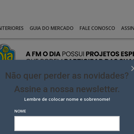
NTERIORES
GUIA DO MERCADO
FALE CONOSCO
ASSI
Não quer perder as novidades?
Assine a nossa newsletter.
Lembre de colocar nome e sobrenome!
 SIM E KIND BRANDING TRAZ O CANTOR COMO EMBAIXADOR DO
NOME
e Kind Branding traz o cantor