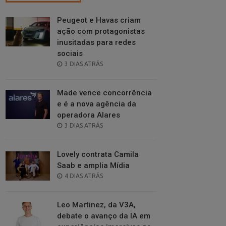
Peugeot e Havas criam
ação com protagonistas
inusitadas para redes
sociais
POSTED
3 DIAS ATRÁS
ON
Made vence concorrência
e é a nova agência da
operadora Alares
POSTED
3 DIAS ATRÁS
ON
Lovely contrata Camila
Saab e amplia Mídia
POSTED
4 DIAS ATRÁS
ON
Leo Martinez, da V3A,
debate o avanço da IA em