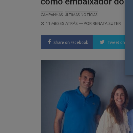
como embaixador do B
CAMPANHAS
ÚLTIMAS NOTÍCIAS
POSTED
11 MESES ATRÁS
— POR
RENATA SUTER
ON
Share
on Facebook
Tweet
on Twi