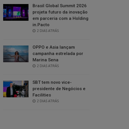
Brasil Global Summit 2026
projeta futuro da inovação
em parceria com a Holding
in.Pacto
POSTED
2 DIAS ATRÁS
ON
OPPO e Asia lançam
campanha estrelada por
Marina Sena
POSTED
2 DIAS ATRÁS
ON
SBT tem novo vice-
presidente de Negócios e
Facilities
POSTED
2 DIAS ATRÁS
ON