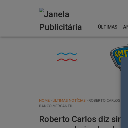
Skip
to
content
ÚLTIMAS
A
›
›
HOME
ÚLTIMAS NOTÍCIAS
ROBERTO CARLOS DIZ
BANCO MERCANTIL
Roberto Carlos diz sim 