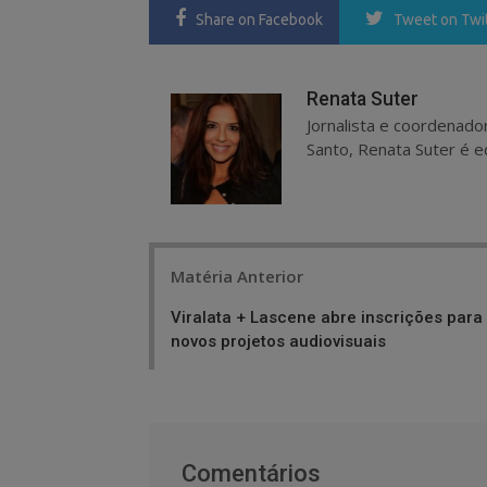
Share
on Facebook
Tweet
on Twi
Renata Suter
Jornalista e coordenado
Santo, Renata Suter é ed
Post
Matéria Anterior
navigation
Viralata + Lascene abre inscrições para
novos projetos audiovisuais
Comentários