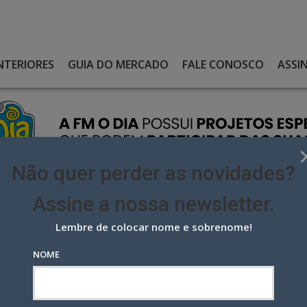
NTERIORES
GUIA DO MERCADO
FALE CONOSCO
ASSI
Não quer perder as novidades?
Assine a nossa newsletter.
Lembre de colocar nome e sobrenome!
 INAUGURA POP-UP STORE INÉDITA QUE CELEBRA HISTÓRIA DA
NOME
ugura Pop-up Store inédita que