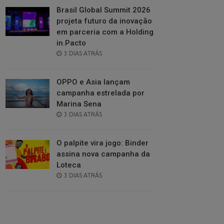
Brasil Global Summit 2026
projeta futuro da inovação
em parceria com a Holding
in.Pacto
POSTED
3 DIAS ATRÁS
ON
OPPO e Asia lançam
campanha estrelada por
Marina Sena
POSTED
3 DIAS ATRÁS
ON
O palpite vira jogo: Binder
assina nova campanha da
Loteca
POSTED
3 DIAS ATRÁS
ON