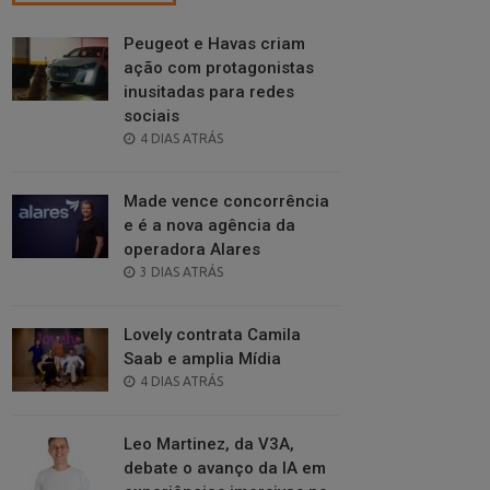
Peugeot e Havas criam
ação com protagonistas
inusitadas para redes
sociais
POSTED
4 DIAS ATRÁS
ON
Made vence concorrência
e é a nova agência da
operadora Alares
POSTED
3 DIAS ATRÁS
ON
Lovely contrata Camila
Saab e amplia Mídia
POSTED
4 DIAS ATRÁS
ON
Leo Martinez, da V3A,
debate o avanço da IA em