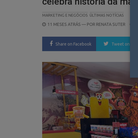
celebra história da mar
MARKETING E NEGÓCIOS
ÚLTIMAS NOTÍCIAS
POSTED
11 MESES ATRÁS
— POR
RENATA SUTER
ON
Share
on Facebook
Tweet
on Twi