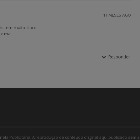
11 MESES AGO
s tem muito cloro.
z mal.
Responder
nela Publicitária. A reprodução de conteúdo original aqui publicado sem a