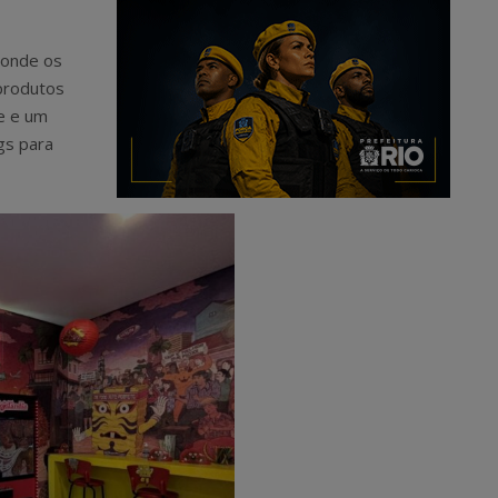
 onde os
 produtos
te e um
gs para