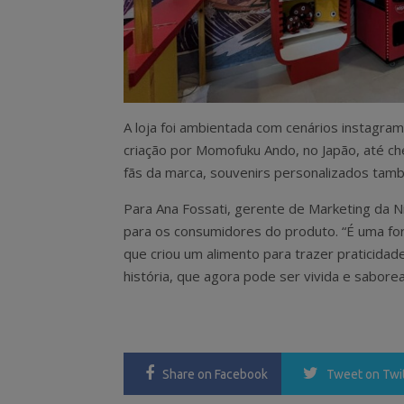
A loja foi ambientada com cenários instagram
criação por Momofuku Ando, no Japão, até ch
fãs da marca, souvenirs personalizados tam
Para Ana Fossati, gerente de Marketing da Ni
para os consumidores do produto. “É uma fo
que criou um alimento para trazer praticidad
história, que agora pode ser vivida e saborea
Share
on Facebook
Tweet
on Twi