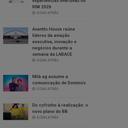
experiências imersivas no
RIW 2026
POSTED
4 DIAS ATRÁS
ON
Avantto House reúne
líderes da aviação
executiva, inovação e
negócios durante a
semana da LABACE
POSTED
4 DIAS ATRÁS
ON
Milà.ag assume a
comunicação de Domino’s
POSTED
4 DIAS ATRÁS
ON
Do cofrinho à realização: o
novo plano do BB
POSTED
4 DIAS ATRÁS
ON