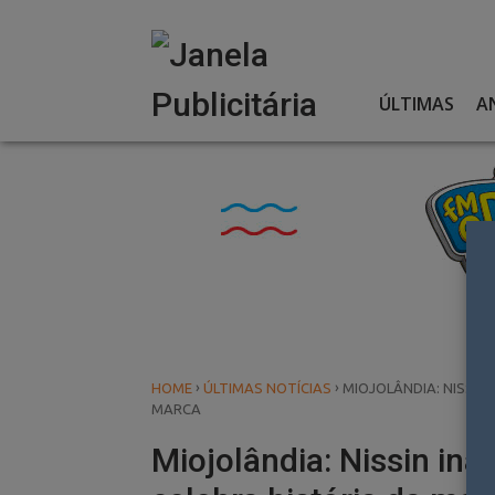
Skip
to
content
ÚLTIMAS
A
›
›
HOME
ÚLTIMAS NOTÍCIAS
MIOJOLÂNDIA: NISSIN
MARCA
Miojolândia: Nissin ina