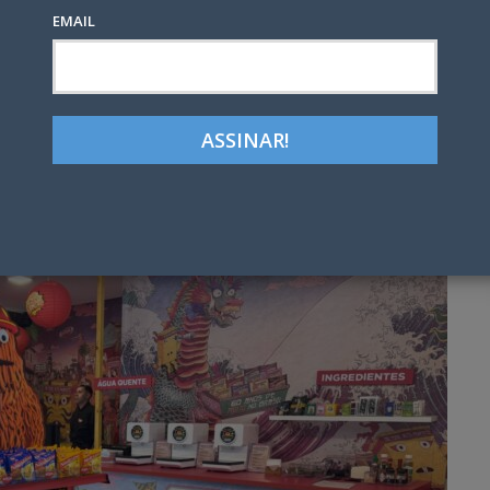
ca
EMAIL
1
Google+
LinkedIn
Pinterest
tter