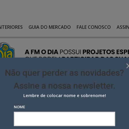
NTERIORES
GUIA DO MERCADO
FALE CONOSCO
ASSI
Não quer perder as novidades?
Assine a nossa newsletter.
Lembre de colocar nome e sobrenome!
ÍVEIS’, 2. POR TONINHO LIMA
NOME
is’, 2. Por Toninho Lima