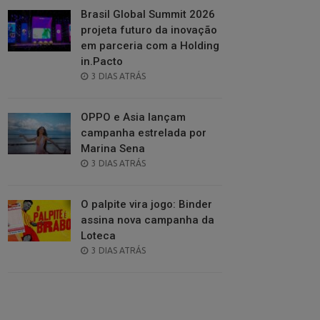
Brasil Global Summit 2026
projeta futuro da inovação
em parceria com a Holding
in.Pacto
POSTED
3 DIAS ATRÁS
ON
OPPO e Asia lançam
campanha estrelada por
Marina Sena
POSTED
3 DIAS ATRÁS
ON
O palpite vira jogo: Binder
assina nova campanha da
Loteca
POSTED
3 DIAS ATRÁS
ON