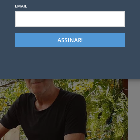
EMAIL
1
Google+
LinkedIn
Pinterest
tter