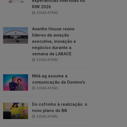
experiências imersivas no
RIW 2026
POSTED
4 DIAS ATRÁS
ON
Avantto House reúne
líderes da aviação
executiva, inovação e
negócios durante a
semana da LABACE
POSTED
4 DIAS ATRÁS
ON
Milà.ag assume a
comunicação de Domino’s
POSTED
4 DIAS ATRÁS
ON
Do cofrinho à realização: o
novo plano do BB
POSTED
4 DIAS ATRÁS
ON