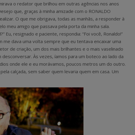
irava o redator que brilhou em outras agências nos anos
. Desejo que, graças à minha amizade com o RONALDO
realizar. O que me obrigava, todas as manhãs, a responder à
elo meu amigo que passava pela porta da minha sala.
” Eu, resignado e paciente, respondia: “Foi você, Ronaldo!”
uem me dava uma volta sempre que eu tentava encaixar uma
etor de criação, um dos mais brilhantes e o mais vaselinado
m desconversar. Às vezes, íamos para um boteco ao lado da
édios onde ele e eu morávamos, poucos metros um do outro.
ela calçada, sem saber quem levaria quem em casa. Um