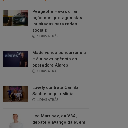
Peugeot e Havas criam
ação com protagonistas
inusitadas para redes
sociais
POSTED
4 DIAS ATRÁS
ON
Made vence concorrência
e é a nova agência da
operadora Alares
POSTED
3 DIAS ATRÁS
ON
Lovely contrata Camila
Saab e amplia Mídia
POSTED
4 DIAS ATRÁS
ON
Leo Martinez, da V3A,
debate o avanço da IA em