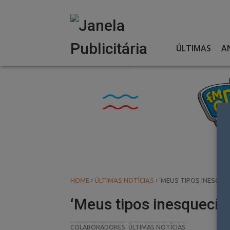
Skip
to
content
ÚLTIMAS
A
›
›
HOME
ÚLTIMAS NOTÍCIAS
‘MEUS TIPOS INESQUEC
‘Meus tipos inesquecíve
COLABORADORES
ÚLTIMAS NOTÍCIAS