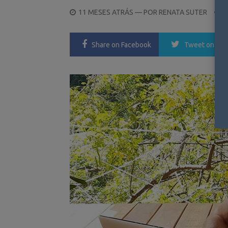
POSTED
11 MESES ATRÁS
— POR
RENATA SUTER
ON
Share
on Facebook
Tweet
on Twi