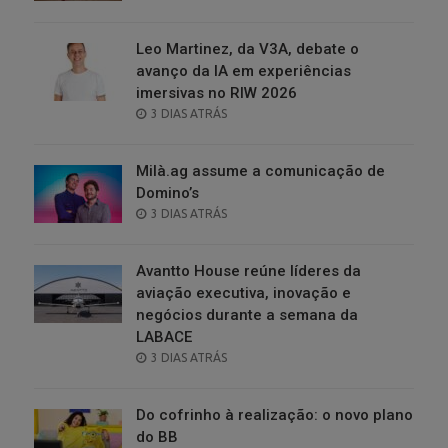
ON
Leo Martinez, da V3A, debate o
avanço da IA em experiências
imersivas no RIW 2026
POSTED
3 DIAS ATRÁS
ON
Milà.ag assume a comunicação de
Domino’s
POSTED
3 DIAS ATRÁS
ON
Avantto House reúne líderes da
aviação executiva, inovação e
negócios durante a semana da
LABACE
POSTED
3 DIAS ATRÁS
ON
Do cofrinho à realização: o novo plano
do BB