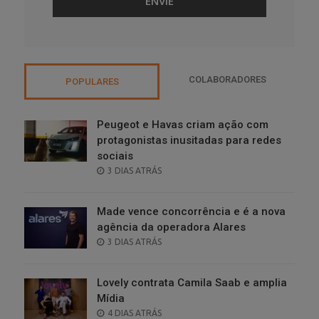
COLABORADORES
POPULARES
Peugeot e Havas criam ação com
protagonistas inusitadas para redes
sociais
POSTED
3 DIAS ATRÁS
ON
Made vence concorrência e é a nova
agência da operadora Alares
POSTED
3 DIAS ATRÁS
ON
Lovely contrata Camila Saab e amplia
Mídia
POSTED
4 DIAS ATRÁS