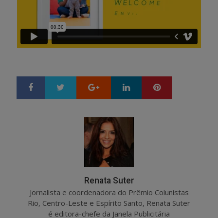
Google+
LinkedIn
Pinterest
S
T
h
w
a
e
r
e
e
t
Renata Suter
Jornalista e coordenadora do Prêmio Colunistas
Rio, Centro-Leste e Espírito Santo, Renata Suter
é editora-chefe da Janela Publicitária