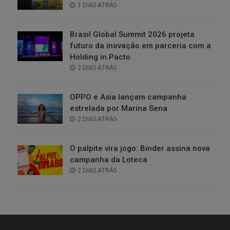
POSTED
3 DIAS ATRÁS
ON
Brasil Global Summit 2026 projeta
futuro da inovação em parceria com a
Holding in.Pacto
POSTED
2 DIAS ATRÁS
ON
OPPO e Asia lançam campanha
estrelada por Marina Sena
POSTED
2 DIAS ATRÁS
ON
O palpite vira jogo: Binder assina nova
campanha da Loteca
POSTED
2 DIAS ATRÁS
ON