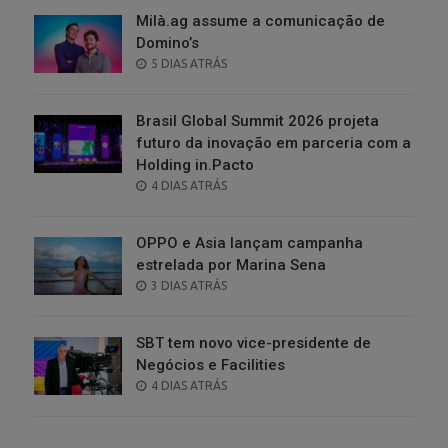
Milà.ag assume a comunicação de
Domino’s
POSTED
5 DIAS ATRÁS
ON
Brasil Global Summit 2026 projeta
futuro da inovação em parceria com a
Holding in.Pacto
POSTED
4 DIAS ATRÁS
ON
OPPO e Asia lançam campanha
estrelada por Marina Sena
POSTED
3 DIAS ATRÁS
ON
SBT tem novo vice-presidente de
Negócios e Facilities
POSTED
4 DIAS ATRÁS
ON