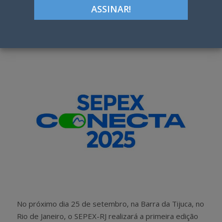
ON
Google+
LinkedIn
Pinterest
S
T
h
w
a
e
r
e
e
t
No próximo dia 25 de setembro, na Barra da Tijuca, no
Rio de Janeiro, o SEPEX-RJ realizará a primeira edição