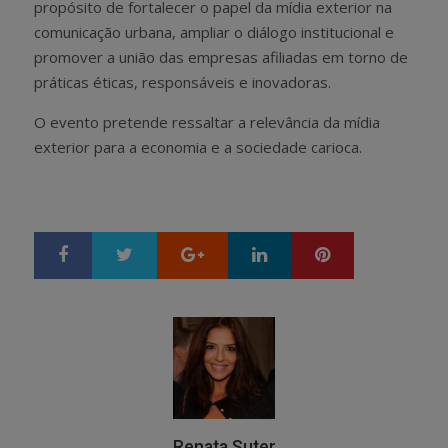
propósito de fortalecer o papel da mídia exterior na
comunicação urbana, ampliar o diálogo institucional e
promover a união das empresas afiliadas em torno de
práticas éticas, responsáveis e inovadoras.
O evento pretende ressaltar a relevância da mídia
exterior para a economia e a sociedade carioca.
Google+
LinkedIn
Pinterest
S
T
h
w
a
e
r
e
e
t
Renata Suter