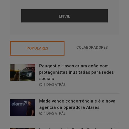
COLABORADORES
POPULARES
Peugeot e Havas criam ação com
protagonistas inusitadas para redes
sociais
POSTED
5 DIAS ATRÁS
ON
Made vence concorrência e é a nova
agência da operadora Alares
POSTED
4 DIAS ATRÁS
ON