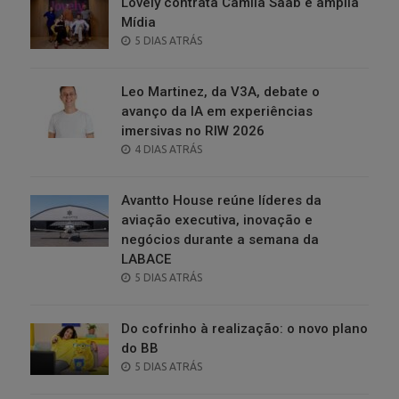
Lovely contrata Camila Saab e amplia
Mídia
POSTED
5 DIAS ATRÁS
ON
Leo Martinez, da V3A, debate o
avanço da IA em experiências
imersivas no RIW 2026
POSTED
4 DIAS ATRÁS
ON
Avantto House reúne líderes da
aviação executiva, inovação e
negócios durante a semana da
LABACE
POSTED
5 DIAS ATRÁS
ON
Do cofrinho à realização: o novo plano
do BB
POSTED
5 DIAS ATRÁS
ON