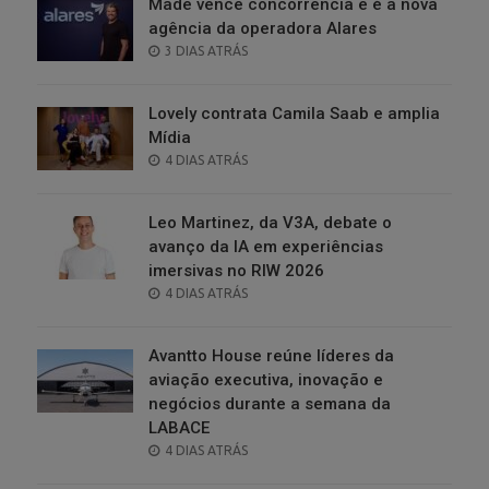
Made vence concorrência e é a nova
agência da operadora Alares
POSTED
3 DIAS ATRÁS
ON
Lovely contrata Camila Saab e amplia
Mídia
POSTED
4 DIAS ATRÁS
ON
Leo Martinez, da V3A, debate o
avanço da IA em experiências
imersivas no RIW 2026
POSTED
4 DIAS ATRÁS
ON
Avantto House reúne líderes da
aviação executiva, inovação e
negócios durante a semana da
LABACE
POSTED
4 DIAS ATRÁS
ON