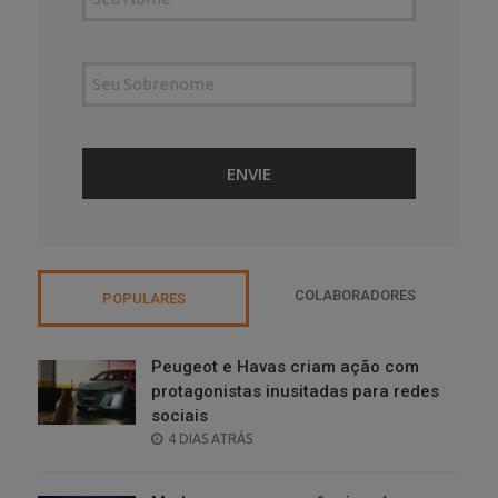
COLABORADORES
POPULARES
Peugeot e Havas criam ação com
protagonistas inusitadas para redes
sociais
POSTED
4 DIAS ATRÁS
ON