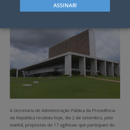
Google+
LinkedIn
Pinterest
S
T
h
w
a
e
r
e
e
t
A Secretaria de Administração Pública da Presidência
da República recebeu hoje, dia 2 de setembro, pela
manhã, propostas de 17 agências que participam do