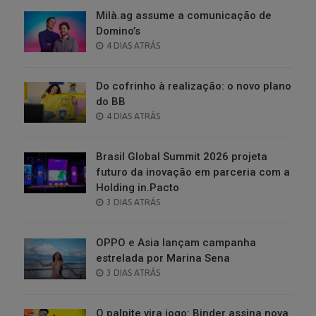
Milà.ag assume a comunicação de
Domino’s
POSTED
4 DIAS ATRÁS
ON
Do cofrinho à realização: o novo plano
do BB
POSTED
4 DIAS ATRÁS
ON
Brasil Global Summit 2026 projeta
futuro da inovação em parceria com a
Holding in.Pacto
POSTED
3 DIAS ATRÁS
ON
OPPO e Asia lançam campanha
estrelada por Marina Sena
POSTED
3 DIAS ATRÁS
ON
O palpite vira jogo: Binder assina nova