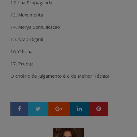
12. Lua Propaganda
13. Monumenta
14. Morya Comunicação
15. NMD Digital
16. Oficina
17. Produz
O critério de julgamento é o de Melhor Técnica.
Google+
LinkedIn
Pinterest
S
T
h
w
a
e
r
e
e
t