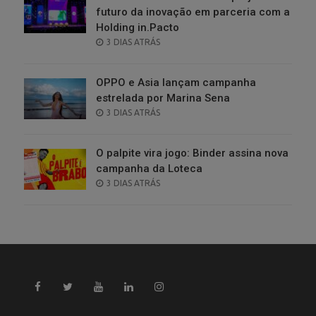
futuro da inovação em parceria com a
Holding in.Pacto
POSTED
3 DIAS ATRÁS
ON
OPPO e Asia lançam campanha
estrelada por Marina Sena
POSTED
3 DIAS ATRÁS
ON
O palpite vira jogo: Binder assina nova
campanha da Loteca
POSTED
3 DIAS ATRÁS
ON