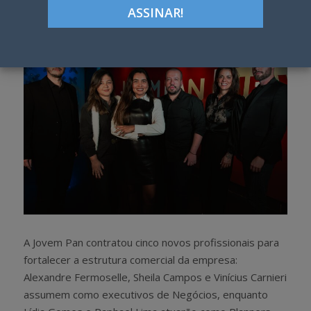
h
w
a
e
r
e
e
t
A Jovem Pan contratou cinco novos profissionais para
fortalecer a estrutura comercial da empresa:
Alexandre Fermoselle, Sheila Campos e Vinícius Carnieri
assumem como executivos de Negócios, enquanto