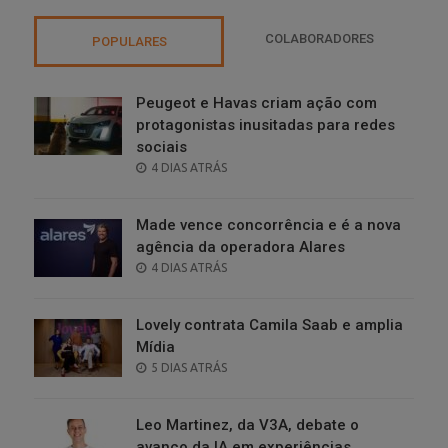
COLABORADORES
POPULARES
Peugeot e Havas criam ação com
protagonistas inusitadas para redes
sociais
POSTED
4 DIAS ATRÁS
ON
Made vence concorrência e é a nova
agência da operadora Alares
POSTED
4 DIAS ATRÁS
ON
Lovely contrata Camila Saab e amplia
Mídia
POSTED
5 DIAS ATRÁS
ON
Leo Martinez, da V3A, debate o
avanço da IA em experiências