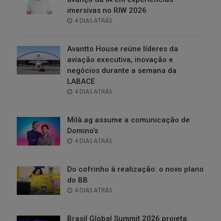
imersivas no RIW 2026
POSTED
4 DIAS ATRÁS
ON
Avantto House reúne líderes da
aviação executiva, inovação e
negócios durante a semana da
LABACE
POSTED
4 DIAS ATRÁS
ON
Milà.ag assume a comunicação de
Domino’s
POSTED
4 DIAS ATRÁS
ON
Do cofrinho à realização: o novo plano
do BB
POSTED
4 DIAS ATRÁS
ON
Brasil Global Summit 2026 projeta