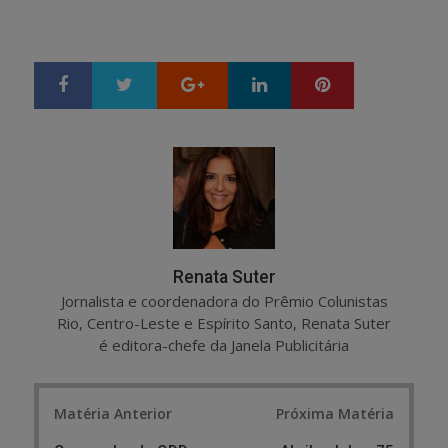
Google+
LinkedIn
Pinterest
S
T
h
w
a
e
r
e
e
t
Renata Suter
Jornalista e coordenadora do Prêmio Colunistas
Rio, Centro-Leste e Espírito Santo, Renata Suter
é editora-chefe da Janela Publicitária
Post
Matéria Anterior
Próxima Matéria
navigation