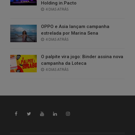
Holding in.Pacto
POSTED
4 DIAS ATRÁS
ON
OPPO e Asia lançam campanha
estrelada por Marina Sena
POSTED
4 DIAS ATRÁS
ON
O palpite vira jogo: Binder assina nova
campanha da Loteca
POSTED
4 DIAS ATRÁS
ON