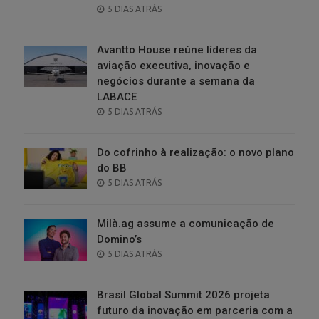
POSTED
5 DIAS ATRÁS
ON
Avantto House reúne líderes da
aviação executiva, inovação e
negócios durante a semana da
LABACE
POSTED
5 DIAS ATRÁS
ON
Do cofrinho à realização: o novo plano
do BB
POSTED
5 DIAS ATRÁS
ON
Milà.ag assume a comunicação de
Domino’s
POSTED
5 DIAS ATRÁS
ON
Brasil Global Summit 2026 projeta
futuro da inovação em parceria com a