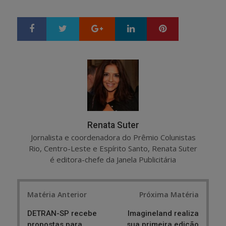
Google+
LinkedIn
Pinterest
S
T
h
w
a
e
r
e
e
t
Renata Suter
Jornalista e coordenadora do Prêmio Colunistas
Rio, Centro-Leste e Espírito Santo, Renata Suter
é editora-chefe da Janela Publicitária
Post
Matéria Anterior
Próxima Matéria
navigation
DETRAN-SP recebe
Imagineland realiza
propostas para
sua primeira edição