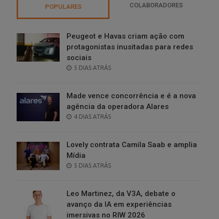
COLABORADORES
POPULARES
Peugeot e Havas criam ação com
protagonistas inusitadas para redes
sociais
POSTED
5 DIAS ATRÁS
ON
Made vence concorrência e é a nova
agência da operadora Alares
POSTED
4 DIAS ATRÁS
ON
Lovely contrata Camila Saab e amplia
Mídia
POSTED
5 DIAS ATRÁS
ON
Leo Martinez, da V3A, debate o
avanço da IA em experiências
imersivas no RIW 2026