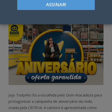
Google+
LinkedIn
Pinterest
S
T
h
w
a
e
r
e
e
t
Jojo Todynho foi a escolhida pelo Dom Atacadista para
protagonizar a campanha de aniversário da rede,
criada pela CRTR.IA. A cantora é apresentada como