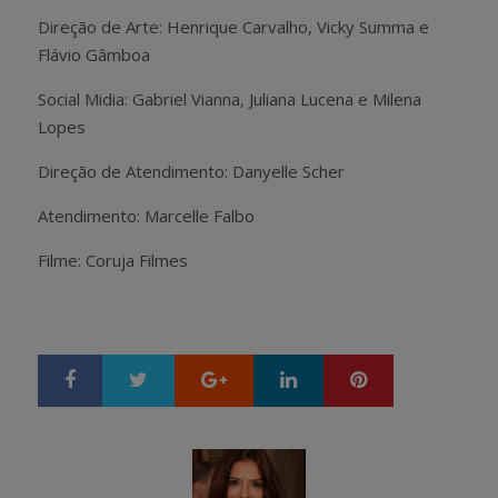
Direção de Arte: Henrique Carvalho, Vicky Summa e
Flávio Gâmboa
Social Midia: Gabriel Vianna, Juliana Lucena e Milena
Lopes
Direção de Atendimento: Danyelle Scher
Atendimento: Marcelle Falbo
Filme: Coruja Filmes
Google+
LinkedIn
Pinterest
S
T
h
w
a
e
r
e
e
t