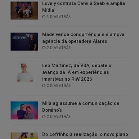
Lovely contrata Camila Saab e amplia
Mídia
POSTED
3 DIAS ATRÁS
ON
Made vence concorrência e é a nova
agência da operadora Alares
POSTED
2 DIAS ATRÁS
ON
Leo Martinez, da V3A, debate o
avanço da IA em experiências
imersivas no RIW 2026
POSTED
2 DIAS ATRÁS
ON
Milà.ag assume a comunicação de
Domino’s
POSTED
2 DIAS ATRÁS
ON
Do cofrinho à realização: o novo plano