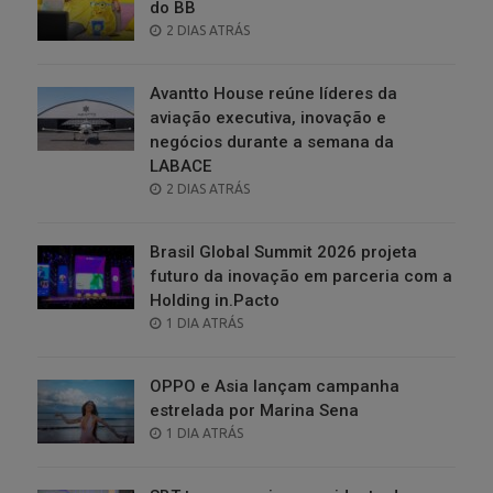
do BB
POSTED
2 DIAS ATRÁS
ON
Avantto House reúne líderes da
aviação executiva, inovação e
negócios durante a semana da
LABACE
POSTED
2 DIAS ATRÁS
ON
Brasil Global Summit 2026 projeta
futuro da inovação em parceria com a
Holding in.Pacto
POSTED
1 DIA ATRÁS
ON
OPPO e Asia lançam campanha
estrelada por Marina Sena
POSTED
1 DIA ATRÁS
ON