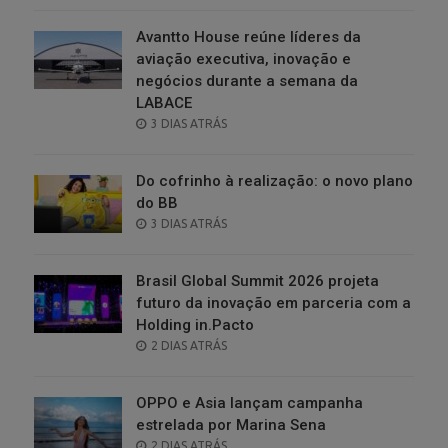
Avantto House reúne líderes da
aviação executiva, inovação e
negócios durante a semana da
LABACE
POSTED
3 DIAS ATRÁS
ON
Do cofrinho à realização: o novo plano
do BB
POSTED
3 DIAS ATRÁS
ON
Brasil Global Summit 2026 projeta
futuro da inovação em parceria com a
Holding in.Pacto
POSTED
2 DIAS ATRÁS
ON
OPPO e Asia lançam campanha
estrelada por Marina Sena
POSTED
2 DIAS ATRÁS