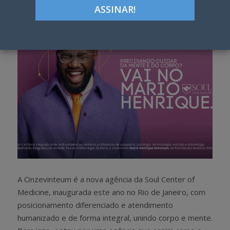
h
w
a
e
r
e
e
t
A Onzevinteum é a nova agência da Soul Center of
Medicine, inaugurada este ano no Rio de Janeiro, com
posicionamento diferenciado e atendimento
humanizado e de forma integral, unindo corpo e mente.