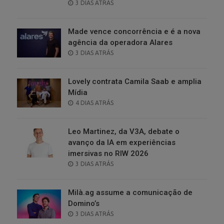
POSTED
3 DIAS ATRÁS
ON
Made vence concorrência e é a nova
agência da operadora Alares
POSTED
3 DIAS ATRÁS
ON
Lovely contrata Camila Saab e amplia
Mídia
POSTED
4 DIAS ATRÁS
ON
Leo Martinez, da V3A, debate o
avanço da IA em experiências
imersivas no RIW 2026
POSTED
3 DIAS ATRÁS
ON
Milà.ag assume a comunicação de
Domino’s
POSTED
3 DIAS ATRÁS
ON