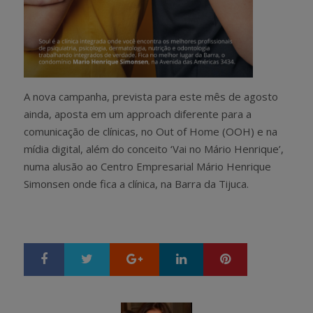
A nova campanha, prevista para este mês de agosto
ainda, aposta em um approach diferente para a
comunicação de clínicas, no Out of Home (OOH) e na
mídia digital, além do conceito ‘Vai no Mário Henrique’,
numa alusão ao Centro Empresarial Mário Henrique
Simonsen onde fica a clínica, na Barra da Tijuca.
Google+
LinkedIn
Pinterest
S
T
h
w
a
e
r
e