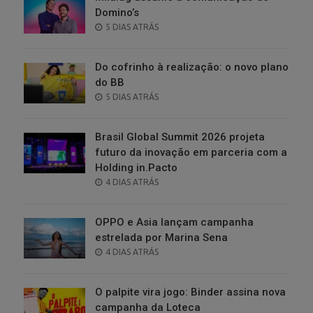
Domino’s
POSTED
5 DIAS ATRÁS
ON
Do cofrinho à realização: o novo plano
do BB
POSTED
5 DIAS ATRÁS
ON
Brasil Global Summit 2026 projeta
futuro da inovação em parceria com a
Holding in.Pacto
POSTED
4 DIAS ATRÁS
ON
OPPO e Asia lançam campanha
estrelada por Marina Sena
POSTED
4 DIAS ATRÁS
ON
O palpite vira jogo: Binder assina nova
campanha da Loteca