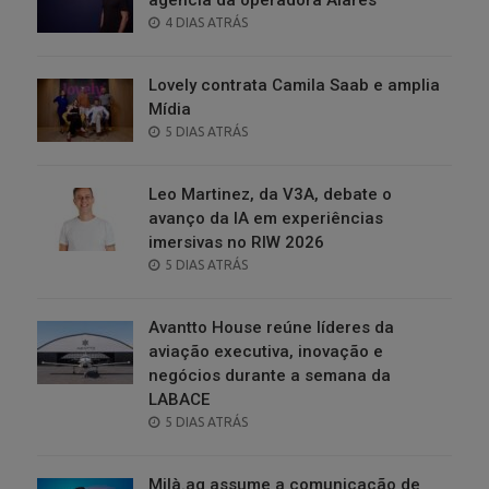
POSTED
4 DIAS ATRÁS
ON
Lovely contrata Camila Saab e amplia
Mídia
POSTED
5 DIAS ATRÁS
ON
Leo Martinez, da V3A, debate o
avanço da IA em experiências
imersivas no RIW 2026
POSTED
5 DIAS ATRÁS
ON
Avantto House reúne líderes da
aviação executiva, inovação e
negócios durante a semana da
LABACE
POSTED
5 DIAS ATRÁS
ON
Milà.ag assume a comunicação de