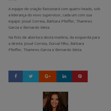
A equipe de criação funcionará com quatro heads, sob
a liderança do novo supervisor, cada um com sua
equipe: Josué Correia, Bárbara Pfeiffer, Thamires
Garcia e Bernardo Meta.
Na foto de abertura desta matéria, da esquerda para
a direita:
Josué Correia,
Durval Filho, Bárbara
Pfeiffer, Thamires Garcia e Bernardo Meta.
Google+
LinkedIn
Pinterest
S
T
h
w
a
e
r
e
e
t