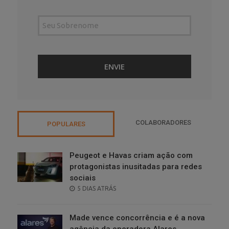
COLABORADORES
POPULARES
Peugeot e Havas criam ação com
protagonistas inusitadas para redes
sociais
POSTED
5 DIAS ATRÁS
ON
Made vence concorrência e é a nova
agência da operadora Alares