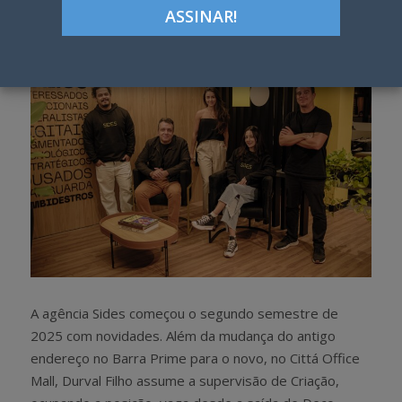
h
w
a
e
r
e
e
t
A agência Sides começou o segundo semestre de
2025 com novidades. Além da mudança do antigo
endereço no Barra Prime para o novo, no Cittá Office
Mall, Durval Filho assume a supervisão de Criação,