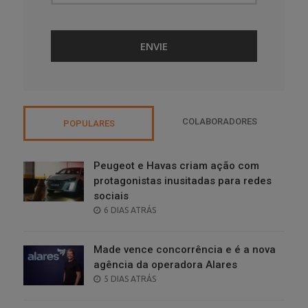
COLABORADORES
POPULARES
Peugeot e Havas criam ação com
protagonistas inusitadas para redes
sociais
POSTED
6 DIAS ATRÁS
ON
Made vence concorrência e é a nova
agência da operadora Alares
POSTED
5 DIAS ATRÁS
ON