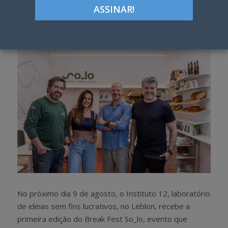
Google+
LinkedIn
Pinterest
S
T
h
w
a
e
r
e
e
t
No próximo dia 9 de agosto, o Instituto 12, laboratório
de ideias sem fins lucrativos, no Leblon, recebe a
primeira edição do Break Fest So_lo, evento que