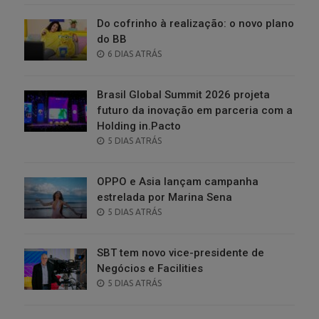
Do cofrinho à realização: o novo plano
do BB
POSTED
6 DIAS ATRÁS
ON
Brasil Global Summit 2026 projeta
futuro da inovação em parceria com a
Holding in.Pacto
POSTED
5 DIAS ATRÁS
ON
OPPO e Asia lançam campanha
estrelada por Marina Sena
POSTED
5 DIAS ATRÁS
ON
SBT tem novo vice-presidente de
Negócios e Facilities
POSTED
5 DIAS ATRÁS
ON