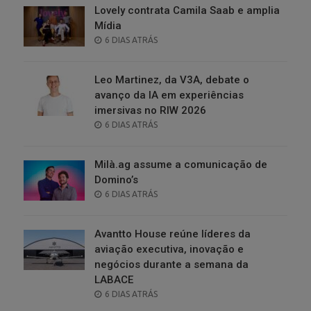
Lovely contrata Camila Saab e amplia
Mídia
POSTED
6 DIAS ATRÁS
ON
Leo Martinez, da V3A, debate o
avanço da IA em experiências
imersivas no RIW 2026
POSTED
6 DIAS ATRÁS
ON
Milà.ag assume a comunicação de
Domino’s
POSTED
6 DIAS ATRÁS
ON
Avantto House reúne líderes da
aviação executiva, inovação e
negócios durante a semana da
LABACE
POSTED
6 DIAS ATRÁS
ON