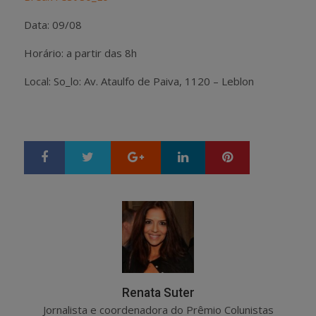
Data: 09/08
Horário: a partir das 8h
Local: So_lo: Av. Ataulfo de Paiva, 1120 – Leblon
Google+
LinkedIn
Pinterest
S
T
h
w
a
e
r
e
e
t
Renata Suter
Jornalista e coordenadora do Prêmio Colunistas