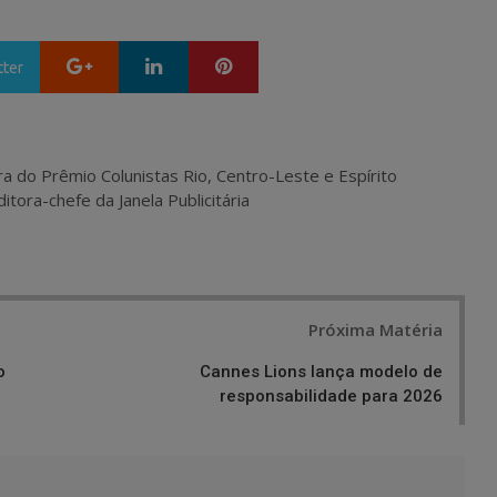
Google+
LinkedIn
Pinterest
tter
ra do Prêmio Colunistas Rio, Centro-Leste e Espírito
itora-chefe da Janela Publicitária
Próxima Matéria
o
Cannes Lions lança modelo de
responsabilidade para 2026