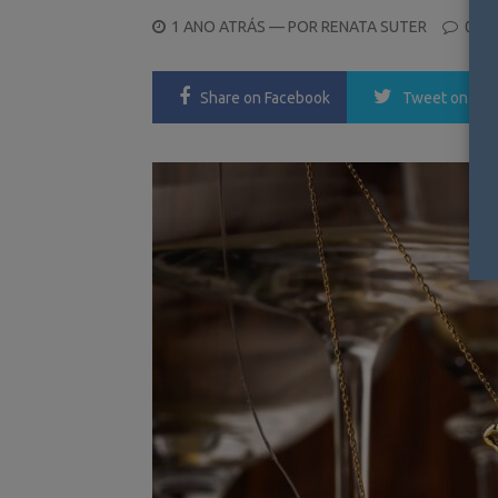
POSTED
1 ANO ATRÁS
— POR
RENATA SUTER
0
ON
Share
on Facebook
Tweet
on Twi