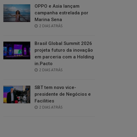
OPPO e Asia lançam
campanha estrelada por
Marina Sena
POSTED
2 DIAS ATRÁS
ON
Brasil Global Summit 2026
projeta futuro da inovação
em parceria com a Holding
in.Pacto
POSTED
2 DIAS ATRÁS
ON
SBT tem novo vice-
presidente de Negócios e
Facilities
POSTED
2 DIAS ATRÁS
ON