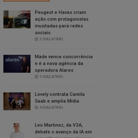
Peugeot e Havas criam
ação com protagonistas
inusitadas para redes
sociais
POSTED
3 DIAS ATRÁS
ON
Made vence concorrência
e é a nova agência da
operadora Alares
POSTED
3 DIAS ATRÁS
ON
Lovely contrata Camila
Saab e amplia Mídia
POSTED
4 DIAS ATRÁS
ON
Leo Martinez, da V3A,
debate o avanço da IA em