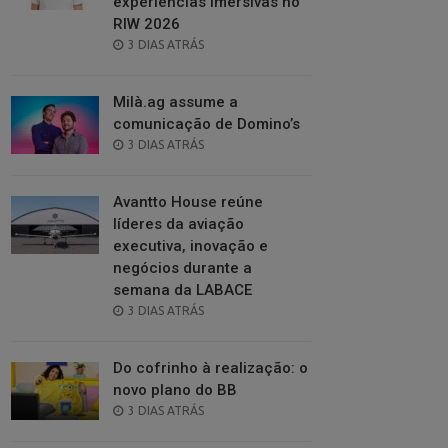
experiências imersivas no
RIW 2026
POSTED
3 DIAS ATRÁS
ON
Milà.ag assume a
comunicação de Domino’s
POSTED
3 DIAS ATRÁS
ON
Avantto House reúne
líderes da aviação
executiva, inovação e
negócios durante a
semana da LABACE
POSTED
3 DIAS ATRÁS
ON
Do cofrinho à realização: o
novo plano do BB
POSTED
3 DIAS ATRÁS
ON