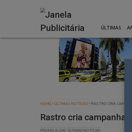
Skip
to
content
ÚLTIMAS
A
›
›
HOME
ÚLTIMAS NOTÍCIAS
RASTRO CRIA CAMPAN
Rastro cria campanha e
PROMO & LIVE
ÚLTIMAS NOTÍCIAS