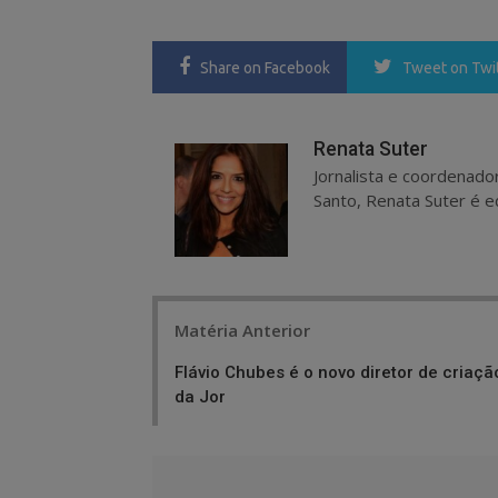
Share
on Facebook
Tweet
on Twi
Renata Suter
Jornalista e coordenado
Santo, Renata Suter é ed
Post
Matéria Anterior
navigation
Flávio Chubes é o novo diretor de criaçã
da Jor