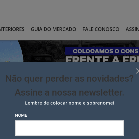
NTERIORES
GUIA DO MERCADO
FALE CONOSCO
ASSI
Não quer perder as novidades?
Assine a nossa newsletter.
Lembre de colocar nome e sobrenome!
HA E TRANSFORMA MIXOLOGIA EM JOIA
NOME
 transforma mixologia em joia