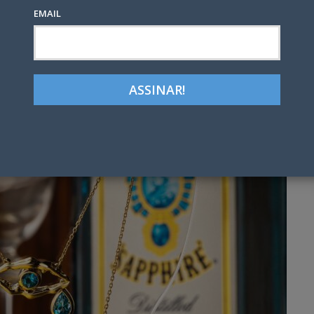
EMAIL
Google+
LinkedIn
Pinterest
tter