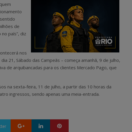
a quem
icionamento
sentido
ilhões de
 no país”, diz
contecerá nos
o dia 21, Sábado das Campeãs – começa amanhã, 9 de julho,
iva de arquibancadas para os clientes Mercado Pago, que
os na sexta-feira, 11 de julho, a partir das 10 horas da
uatro ingressos, sendo apenas uma meia-entrada.
Google+
LinkedIn
Pinterest
tter