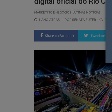
digital oficial do Rio C
MARKETING E NEGÓCIOS
ÚLTIMAS NOTÍCIAS
POSTED
1 ANO ATRÁS
— POR
RENATA SUTER
0
ON
Share
on Facebook
Tweet
on Twi