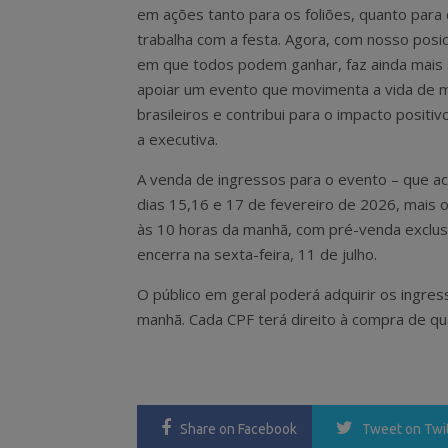
em ações tanto para os foliões, quanto par
trabalha com a festa. Agora, com nosso pos
em que todos podem ganhar, faz ainda mais 
apoiar um evento que movimenta a vida de m
brasileiros e contribui para o impacto positivo
a executiva.
A venda de ingressos para o evento – que a
dias 15,16 e 17 de fevereiro de 2026, mais 
às 10 horas da manhã, com pré-venda exclus
encerra na sexta-feira, 11 de julho.
O público em geral poderá adquirir os ingress
manhã. Cada CPF terá direito à compra de q
Share
on Facebook
Tweet
on Twi