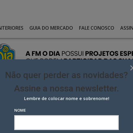
NTERIORES
GUIA DO MERCADO
FALE CONOSCO
ASSI
Não quer perder as novidades?
Assine a nossa newsletter.
Lembre de colocar nome e sobrenome!
IESA, MERCADO PAGO É O BANCO DIGITAL OFICIAL DO RIO CARNAVAL
NOME
SA, Mercado Pago é o banco