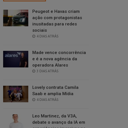
Peugeot e Havas criam
ação com protagonistas
inusitadas para redes
sociais
POSTED
4 DIAS ATRÁS
ON
Made vence concorrência
e é a nova agência da
operadora Alares
POSTED
3 DIAS ATRÁS
ON
Lovely contrata Camila
Saab e amplia Mídia
POSTED
4 DIAS ATRÁS
ON
Leo Martinez, da V3A,
debate o avanço da IA em