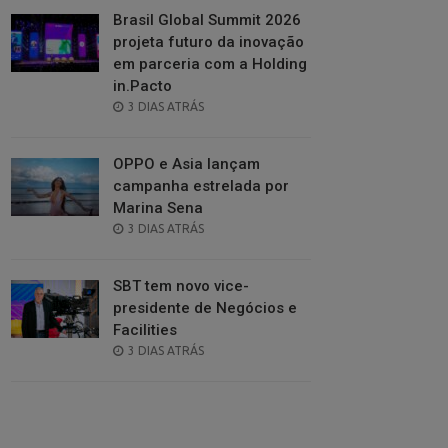
Brasil Global Summit 2026
projeta futuro da inovação
em parceria com a Holding
in.Pacto
POSTED
3 DIAS ATRÁS
ON
OPPO e Asia lançam
campanha estrelada por
Marina Sena
POSTED
3 DIAS ATRÁS
ON
SBT tem novo vice-
presidente de Negócios e
Facilities
POSTED
3 DIAS ATRÁS
ON