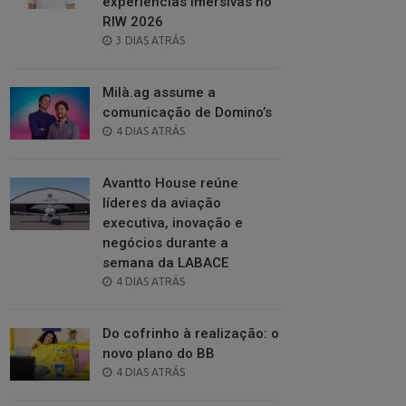
experiências imersivas no
RIW 2026
POSTED
3 DIAS ATRÁS
ON
Milà.ag assume a
comunicação de Domino’s
POSTED
4 DIAS ATRÁS
ON
Avantto House reúne
líderes da aviação
executiva, inovação e
negócios durante a
semana da LABACE
POSTED
4 DIAS ATRÁS
ON
Do cofrinho à realização: o
novo plano do BB
POSTED
4 DIAS ATRÁS
ON