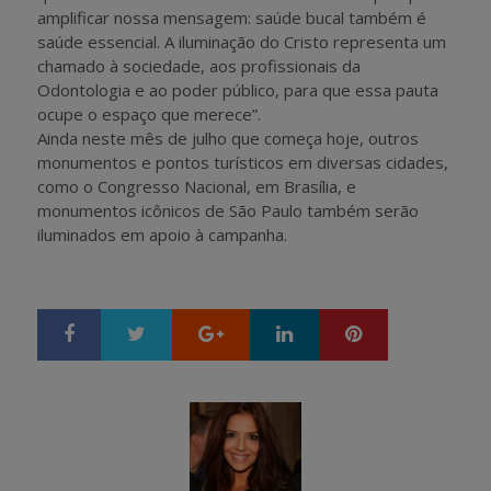
amplificar nossa mensagem: saúde bucal também é
saúde essencial. A iluminação do Cristo representa um
chamado à sociedade, aos profissionais da
Odontologia e ao poder público, para que essa pauta
ocupe o espaço que merece”.
Ainda neste mês de julho que começa hoje, outros
monumentos e pontos turísticos em diversas cidades,
como o Congresso Nacional, em Brasília, e
monumentos icônicos de São Paulo também serão
iluminados em apoio à campanha.
Google+
LinkedIn
Pinterest
S
T
h
w
a
e
r
e
e
t