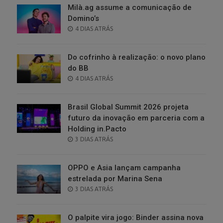
Milà.ag assume a comunicação de
Domino’s
POSTED
4 DIAS ATRÁS
ON
Do cofrinho à realização: o novo plano
do BB
POSTED
4 DIAS ATRÁS
ON
Brasil Global Summit 2026 projeta
futuro da inovação em parceria com a
Holding in.Pacto
POSTED
3 DIAS ATRÁS
ON
OPPO e Asia lançam campanha
estrelada por Marina Sena
POSTED
3 DIAS ATRÁS
ON
O palpite vira jogo: Binder assina nova