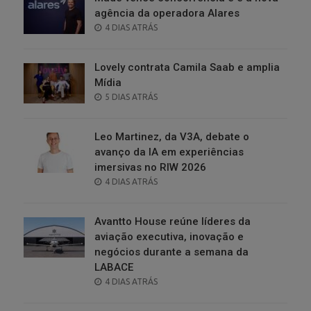
agência da operadora Alares
POSTED
4 DIAS ATRÁS
ON
Lovely contrata Camila Saab e amplia
Mídia
POSTED
5 DIAS ATRÁS
ON
Leo Martinez, da V3A, debate o
avanço da IA em experiências
imersivas no RIW 2026
POSTED
4 DIAS ATRÁS
ON
Avantto House reúne líderes da
aviação executiva, inovação e
negócios durante a semana da
LABACE
POSTED
4 DIAS ATRÁS
ON