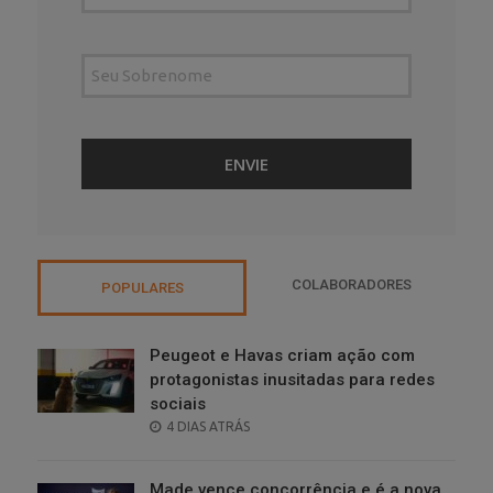
COLABORADORES
POPULARES
Peugeot e Havas criam ação com
protagonistas inusitadas para redes
sociais
POSTED
4 DIAS ATRÁS
ON
Made vence concorrência e é a nova