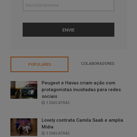
COLABORADORES
POPULARES
Peugeot e Havas criam ação com
protagonistas inusitadas para redes
sociais
POSTED
3 DIAS ATRÁS
ON
Lovely contrata Camila Saab e amplia
Mídia
POSTED
3 DIAS ATRÁS