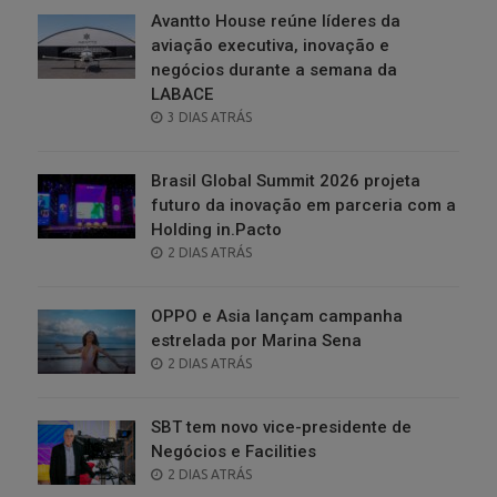
Avantto House reúne líderes da
aviação executiva, inovação e
negócios durante a semana da
LABACE
POSTED
3 DIAS ATRÁS
ON
Brasil Global Summit 2026 projeta
futuro da inovação em parceria com a
Holding in.Pacto
POSTED
2 DIAS ATRÁS
ON
OPPO e Asia lançam campanha
estrelada por Marina Sena
POSTED
2 DIAS ATRÁS
ON
SBT tem novo vice-presidente de
Negócios e Facilities
POSTED
2 DIAS ATRÁS
ON