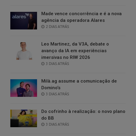
ON
Made vence concorrência e é a nova
agência da operadora Alares
POSTED
2 DIAS ATRÁS
ON
Leo Martinez, da V3A, debate o
avanço da IA em experiências
imersivas no RIW 2026
POSTED
3 DIAS ATRÁS
ON
Milà.ag assume a comunicação de
Domino’s
POSTED
3 DIAS ATRÁS
ON
Do cofrinho à realização: o novo plano
do BB
POSTED
3 DIAS ATRÁS
ON