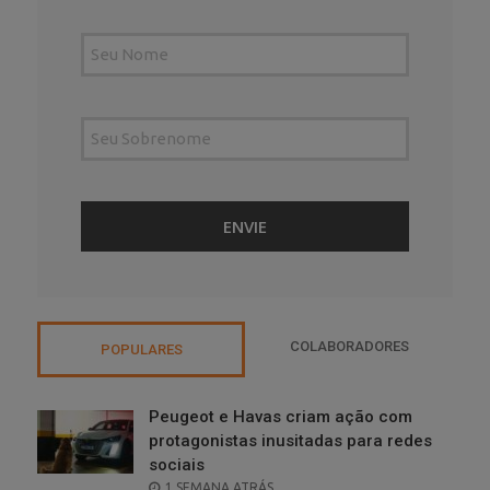
COLABORADORES
POPULARES
Peugeot e Havas criam ação com
protagonistas inusitadas para redes
sociais
POSTED
1 SEMANA ATRÁS