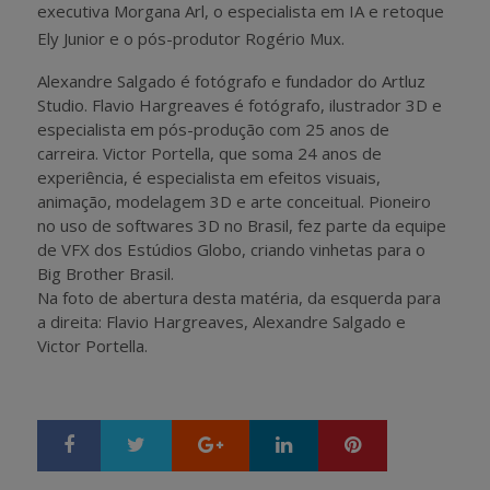
executiva Morgana Arl, o especialista em IA e retoque
Ely Junior e o pós-produtor Rogério Mux.
Alexandre Salgado é fotógrafo e fundador do Artluz
Studio. Flavio Hargreaves é fotógrafo, ilustrador 3D e
especialista em pós-produção com 25 anos de
carreira. Victor Portella, que soma 24 anos de
experiência, é especialista em efeitos visuais,
animação, modelagem 3D e arte conceitual. Pioneiro
no uso de softwares 3D no Brasil, fez parte da equipe
de VFX dos Estúdios Globo, criando vinhetas para o
Big Brother Brasil.
Na foto de abertura desta matéria, da esquerda para
a direita: Flavio Hargreaves, Alexandre Salgado e
Victor Portella.
Google+
LinkedIn
Pinterest
S
T
h
w
a
e