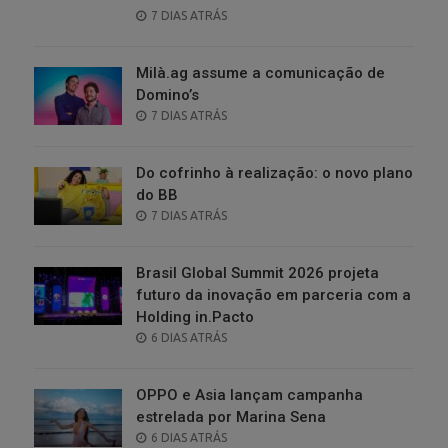
POSTED
7 DIAS ATRÁS
ON
Milà.ag assume a comunicação de
Domino’s
POSTED
7 DIAS ATRÁS
ON
Do cofrinho à realização: o novo plano
do BB
POSTED
7 DIAS ATRÁS
ON
Brasil Global Summit 2026 projeta
futuro da inovação em parceria com a
Holding in.Pacto
POSTED
6 DIAS ATRÁS
ON
OPPO e Asia lançam campanha
estrelada por Marina Sena
POSTED
6 DIAS ATRÁS