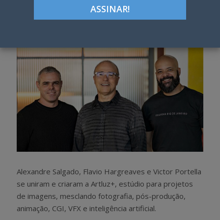
h
w
a
e
r
e
e
t
Alexandre Salgado, Flavio Hargreaves e Victor Portella
se uniram e criaram a Artluz+, estúdio para projetos
de imagens, mesclando fotografia, pós-produção,
animação, CGI, VFX e inteligência artificial.