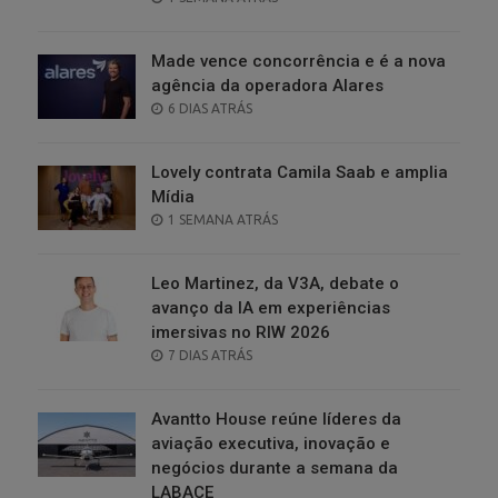
ON
Made vence concorrência e é a nova
agência da operadora Alares
POSTED
6 DIAS ATRÁS
ON
Lovely contrata Camila Saab e amplia
Mídia
POSTED
1 SEMANA ATRÁS
ON
Leo Martinez, da V3A, debate o
avanço da IA em experiências
imersivas no RIW 2026
POSTED
7 DIAS ATRÁS
ON
Avantto House reúne líderes da
aviação executiva, inovação e
negócios durante a semana da
LABACE