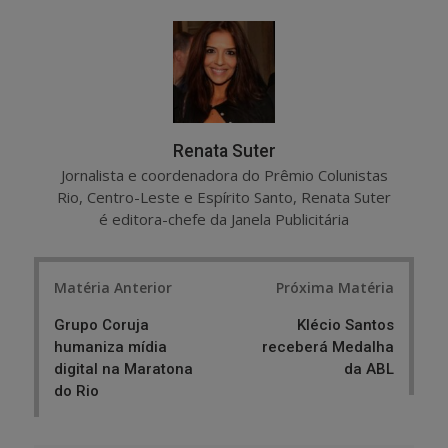
r
e
e
t
Renata Suter
Jornalista e coordenadora do Prêmio Colunistas
Rio, Centro-Leste e Espírito Santo, Renata Suter
é editora-chefe da Janela Publicitária
Post
Matéria Anterior
Próxima Matéria
navigation
Grupo Coruja
Klécio Santos
humaniza mídia
receberá Medalha
digital na Maratona
da ABL
do Rio