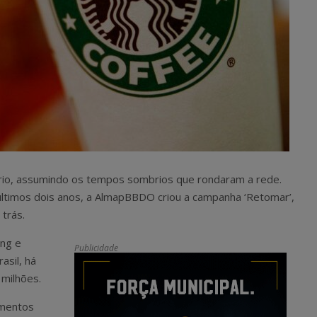
tário, assumindo os tempos sombrios que rondaram a rede.
últimos dois anos, a AlmapBBDO criou a campanha ‘Retomar’,
 trás.
ing e
Publicidade
asil, há
milhões.
omentos