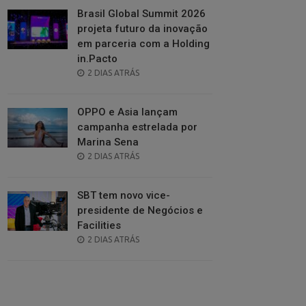
Brasil Global Summit 2026
projeta futuro da inovação
em parceria com a Holding
in.Pacto
POSTED
2 DIAS ATRÁS
ON
OPPO e Asia lançam
campanha estrelada por
Marina Sena
POSTED
2 DIAS ATRÁS
ON
SBT tem novo vice-
presidente de Negócios e
Facilities
POSTED
2 DIAS ATRÁS
ON