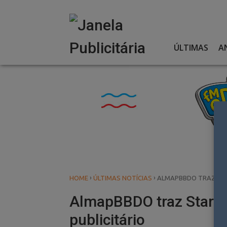
Skip
to
content
ÚLTIMAS
A
›
›
HOME
ÚLTIMAS NOTÍCIAS
ALMAPBBDO TRAZ STA
AlmapBBDO traz Starbu
publicitário