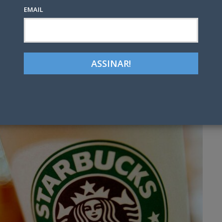
EMAIL
TÍCIAS
Google+
LinkedIn
Pinterest
tter