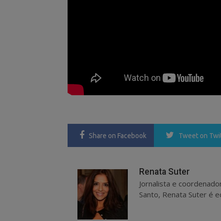
Share
on Facebook
Tweet
on Twi
Renata Suter
Jornalista e coordenado
Santo, Renata Suter é ed