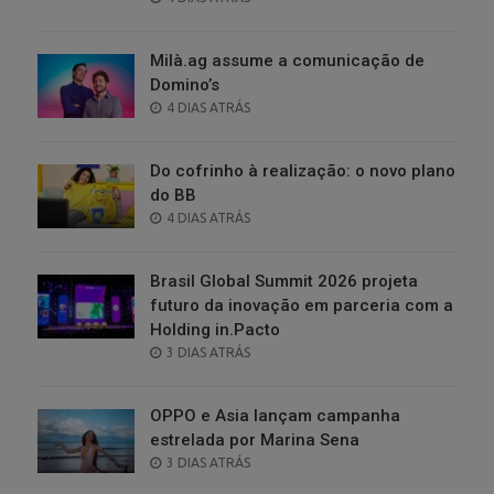
ON
Milà.ag assume a comunicação de
Domino’s
POSTED
4 DIAS ATRÁS
ON
Do cofrinho à realização: o novo plano
do BB
POSTED
4 DIAS ATRÁS
ON
Brasil Global Summit 2026 projeta
futuro da inovação em parceria com a
Holding in.Pacto
POSTED
3 DIAS ATRÁS
ON
OPPO e Asia lançam campanha
estrelada por Marina Sena
POSTED
3 DIAS ATRÁS
ON