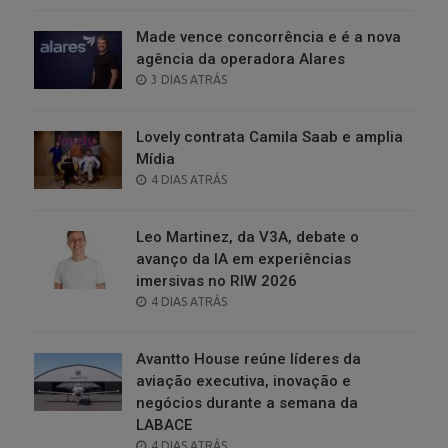
Made vence concorrência e é a nova
agência da operadora Alares
POSTED
3 DIAS ATRÁS
ON
Lovely contrata Camila Saab e amplia
Mídia
POSTED
4 DIAS ATRÁS
ON
Leo Martinez, da V3A, debate o
avanço da IA em experiências
imersivas no RIW 2026
POSTED
4 DIAS ATRÁS
ON
Avantto House reúne líderes da
aviação executiva, inovação e
negócios durante a semana da
LABACE
POSTED
4 DIAS ATRÁS