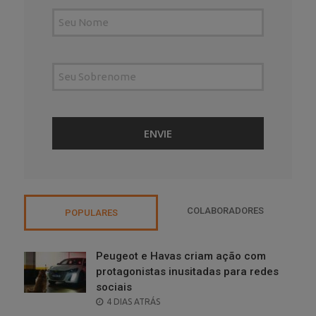
COLABORADORES
POPULARES
Peugeot e Havas criam ação com
protagonistas inusitadas para redes
sociais
POSTED
4 DIAS ATRÁS
ON