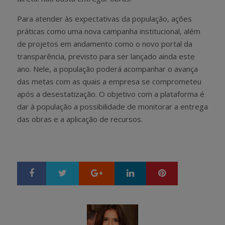
Para atender às expectativas da população, ações
práticas como uma nova campanha institucional, além
de projetos em andamento como o novo portal da
transparência, previsto para ser lançado ainda este
ano. Nele, a população poderá acompanhar o avança
das metas com as quais a empresa se comprometeu
após a desestatização. O objetivo com a plataforma é
dar à população a possibilidade de monitorar a entrega
das obras e a aplicação de recursos.
Google+
LinkedIn
Pinterest
S
T
h
w
a
e
r
e
e
t