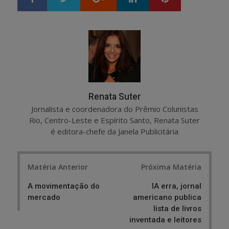
h
w
a
e
r
e
e
t
Renata Suter
Jornalista e coordenadora do Prêmio Colunistas
Rio, Centro-Leste e Espírito Santo, Renata Suter
é editora-chefe da Janela Publicitária
Post
Matéria Anterior
Próxima Matéria
navigation
A movimentação do
IA erra, jornal
mercado
americano publica
lista de livros
inventada e leitores