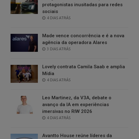
protagonistas inusitadas para redes
sociais
POSTED
4 DIAS ATRÁS
ON
Made vence concorrência e é a nova
agência da operadora Alares
POSTED
3 DIAS ATRÁS
ON
Lovely contrata Camila Saab e amplia
Mídia
POSTED
4 DIAS ATRÁS
ON
Leo Martinez, da V3A, debate o
avanço da IA em experiências
imersivas no RIW 2026
POSTED
4 DIAS ATRÁS
ON
Avantto House reúne líderes da