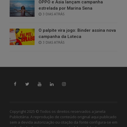
OPPO e Asia lançam campanha
estrelada por Marina Sena
POSTED
3 DIAS ATRÁS
ON
O palpite vira jogo: Binder assina nova
campanha da Loteca
POSTED
3 DIAS ATRÁS
ON
Copyright 2025 © Todos os direitos reservados a Janela
Publicitária. A reprodução de conteúdo original aqui publicado
sem a devida autorização ou citação da fonte configura-se em