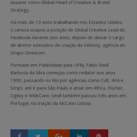
assumir como Global Head of Creative & Brand
Strategy.
Há mais de 10 anos trabalhando nos Estados Unidos,
o carioca ocupou a posição de Global Creative Lead do
Facebook durante seis anos, depois de deixar o cargo
de diretor executivo de criação da Velocity, agência do
Grupo Omnicom.
Formado em Publicidade pela UFRJ, Fabio Seidl
Barbosa da Silva começou como redator nos anos
1990, passando no Rio por agências como Cult, 4X4 e
Script, até ir para São Paulo e atuar em Africa, Fischer,
Ogilvy e WMcCann. Seidl também passou três anos em
Portugal, na criação da McCann Lisboa.
Google+
LinkedIn
Pinterest
S
T