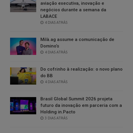
aviação executiva, inovação e
negócios durante a semana da
LABACE
POSTED
4 DIAS ATRÁS
ON
Milà.ag assume a comunicação de
Domino’s
POSTED
4 DIAS ATRÁS
ON
Do cofrinho à realização: o novo plano
do BB
POSTED
4 DIAS ATRÁS
ON
Brasil Global Summit 2026 projeta
futuro da inovação em parceria com a
Holding in.Pacto
POSTED
3 DIAS ATRÁS
ON