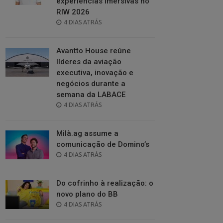
experiências imersivas no
RIW 2026
POSTED
4 DIAS ATRÁS
ON
Avantto House reúne
líderes da aviação
executiva, inovação e
negócios durante a
semana da LABACE
POSTED
4 DIAS ATRÁS
ON
Milà.ag assume a
comunicação de Domino’s
POSTED
4 DIAS ATRÁS
ON
Do cofrinho à realização: o
novo plano do BB
POSTED
4 DIAS ATRÁS
ON