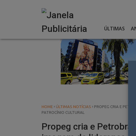
Skip
to
content
ÚLTIMAS
A
›
›
HOME
ÚLTIMAS NOTÍCIAS
PROPEG CRIA E PETR
PATROCÍNIO CULTURAL
Propeg cria e Petrobra