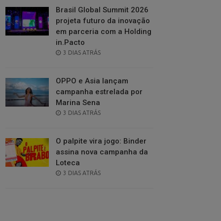
Brasil Global Summit 2026
projeta futuro da inovação
em parceria com a Holding
in.Pacto
POSTED
3 DIAS ATRÁS
ON
OPPO e Asia lançam
campanha estrelada por
Marina Sena
POSTED
3 DIAS ATRÁS
ON
O palpite vira jogo: Binder
assina nova campanha da
Loteca
POSTED
3 DIAS ATRÁS
ON