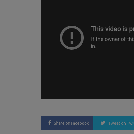
Share
on Facebook
Tweet
on Twi