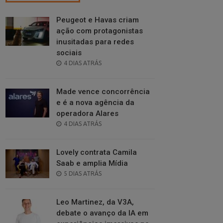
Peugeot e Havas criam
ação com protagonistas
inusitadas para redes
sociais
POSTED
4 DIAS ATRÁS
ON
Made vence concorrência
e é a nova agência da
operadora Alares
POSTED
4 DIAS ATRÁS
ON
Lovely contrata Camila
Saab e amplia Mídia
POSTED
5 DIAS ATRÁS
ON
Leo Martinez, da V3A,
debate o avanço da IA em