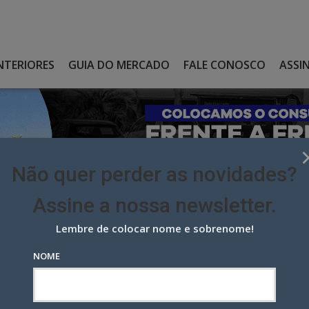
NTERIORES
GUIA DO MERCADO
FALE CONOSCO
ASSI
Não quer perder as novidades?
Assine a nossa newsletter.
Lembre de colocar nome e sobrenome!
OBRAS LANÇA CAMPANHA QUE REFORÇA IMAGEM DE LIDERANÇA EM
NOME
s lança campanha que reforça