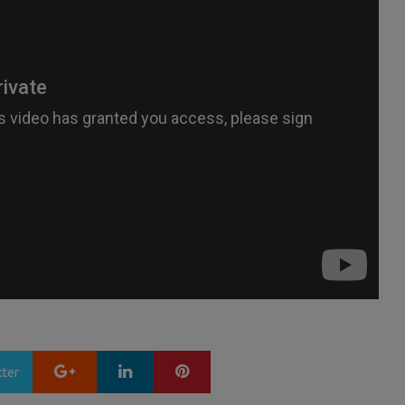
Google+
LinkedIn
Pinterest
tter