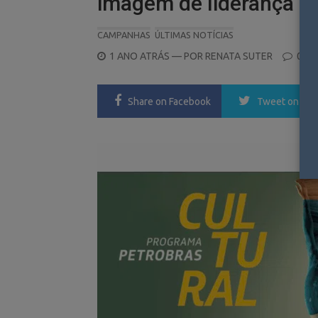
imagem de liderança em
CAMPANHAS
ÚLTIMAS NOTÍCIAS
POSTED
1 ANO ATRÁS
— POR
RENATA SUTER
0
ON
Share
on Facebook
Tweet
on Twi