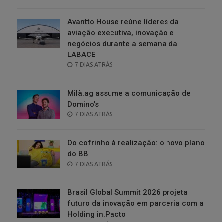
ON
Avantto House reúne líderes da
aviação executiva, inovação e
negócios durante a semana da
LABACE
POSTED
7 DIAS ATRÁS
ON
Milà.ag assume a comunicação de
Domino’s
POSTED
7 DIAS ATRÁS
ON
Do cofrinho à realização: o novo plano
do BB
POSTED
7 DIAS ATRÁS
ON
Brasil Global Summit 2026 projeta
futuro da inovação em parceria com a
Holding in.Pacto