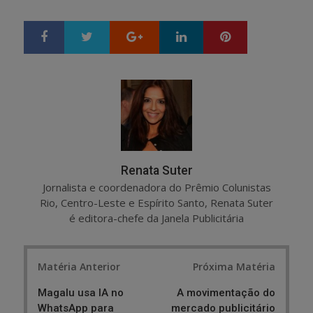
Google+
LinkedIn
Pinterest
S
T
h
w
a
e
r
e
e
t
Renata Suter
Jornalista e coordenadora do Prêmio Colunistas
Rio, Centro-Leste e Espírito Santo, Renata Suter
é editora-chefe da Janela Publicitária
Post
Matéria Anterior
Próxima Matéria
navigation
Magalu usa IA no
A movimentação do
WhatsApp para
mercado publicitário