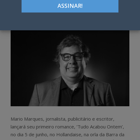
Google+
LinkedIn
Pinterest
S
T
h
w
a
e
r
e
e
t
Mario Marques, jornalista, publicitário e escritor,
lançará seu primeiro romance, ‘Tudo Acabou Ontem’,
no dia 5 de junho, no Hollandaise, na orla da Barra da