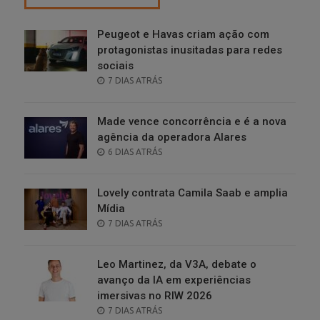
Peugeot e Havas criam ação com
protagonistas inusitadas para redes
sociais
POSTED
7 DIAS ATRÁS
ON
Made vence concorrência e é a nova
agência da operadora Alares
POSTED
6 DIAS ATRÁS
ON
Lovely contrata Camila Saab e amplia
Mídia
POSTED
7 DIAS ATRÁS
ON
Leo Martinez, da V3A, debate o
avanço da IA em experiências
imersivas no RIW 2026
POSTED
7 DIAS ATRÁS