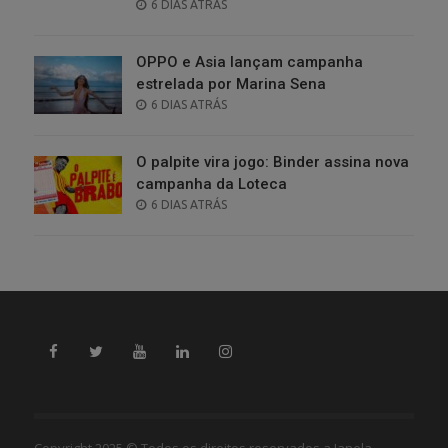
POSTED
6 DIAS ATRÁS
ON
OPPO e Asia lançam campanha
estrelada por Marina Sena
POSTED
6 DIAS ATRÁS
ON
O palpite vira jogo: Binder assina nova
campanha da Loteca
POSTED
6 DIAS ATRÁS
ON