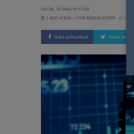
DIGITAL
ÚLTIMAS NOTÍCIAS
POSTED
1 ANO ATRÁS
— POR
RENATA SUTER
0
ON
Share
on Facebook
Tweet
on Twi