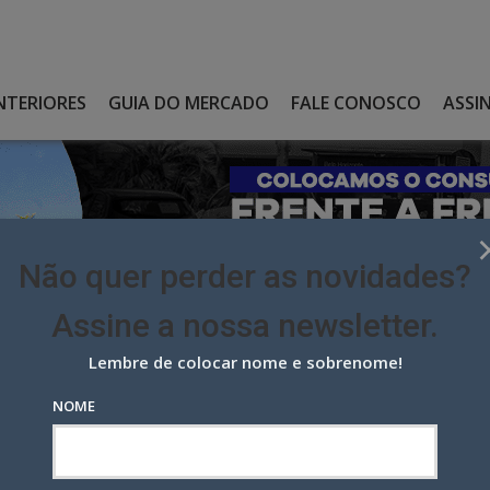
NTERIORES
GUIA DO MERCADO
FALE CONOSCO
ASSI
Não quer perder as novidades?
Assine a nossa newsletter.
Lembre de colocar nome e sobrenome!
ICIDADE DIGITAL ATINGE R$37,9 BILHÕES E CRESCE 8%
NOME
idade digital atinge R$37,9