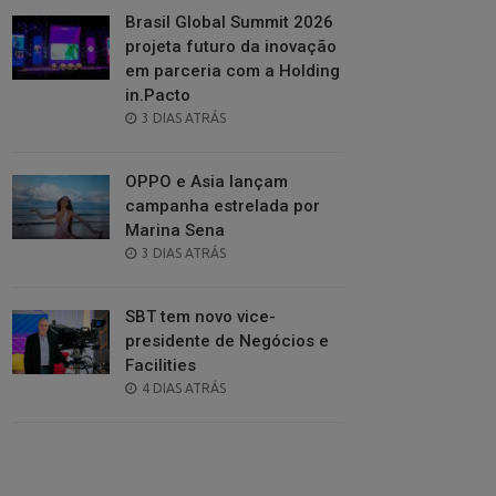
Brasil Global Summit 2026
projeta futuro da inovação
em parceria com a Holding
in.Pacto
POSTED
3 DIAS ATRÁS
ON
OPPO e Asia lançam
campanha estrelada por
Marina Sena
POSTED
3 DIAS ATRÁS
ON
SBT tem novo vice-
presidente de Negócios e
Facilities
POSTED
4 DIAS ATRÁS
ON