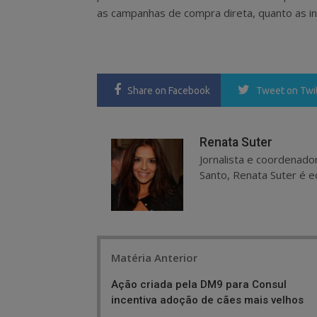
as campanhas de compra direta, quanto as i
Share
on Facebook
Tweet
on Twi
Renata Suter
Jornalista e coordenado
Santo, Renata Suter é ed
Post
Matéria Anterior
navigation
Ação criada pela DM9 para Consul
incentiva adoção de cães mais velhos