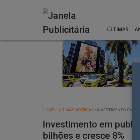
Skip
to
content
ÚLTIMAS
A
›
›
HOME
ÚLTIMAS NOTÍCIAS
INVESTIMENTO EM PUBL
Investimento em public
bilhões e cresce 8%