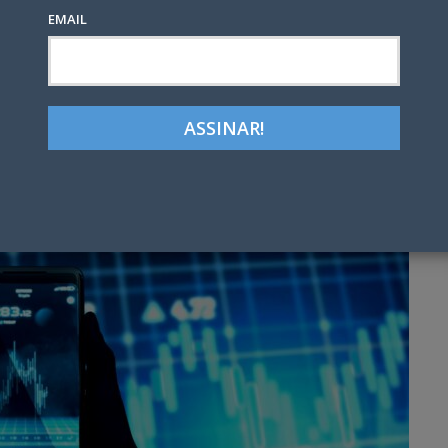
EMAIL
Google+
LinkedIn
Pinterest
tter