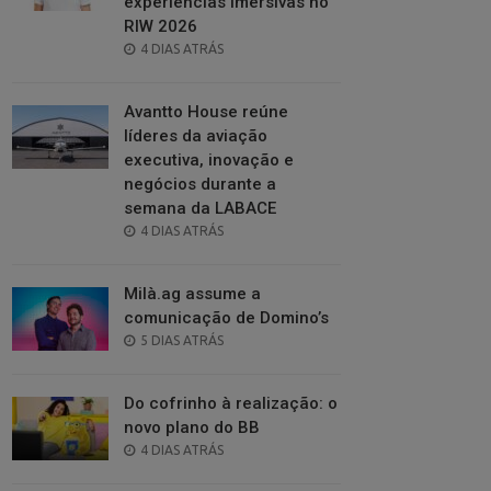
experiências imersivas no
RIW 2026
POSTED
4 DIAS ATRÁS
ON
Avantto House reúne
líderes da aviação
executiva, inovação e
negócios durante a
semana da LABACE
POSTED
4 DIAS ATRÁS
ON
Milà.ag assume a
comunicação de Domino’s
POSTED
5 DIAS ATRÁS
ON
Do cofrinho à realização: o
novo plano do BB
POSTED
4 DIAS ATRÁS
ON