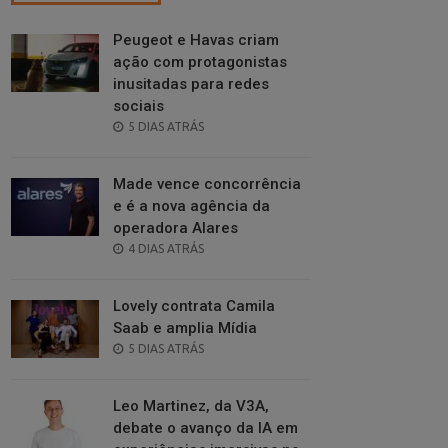
Peugeot e Havas criam
ação com protagonistas
inusitadas para redes
sociais
POSTED
5 DIAS ATRÁS
ON
Made vence concorrência
e é a nova agência da
operadora Alares
POSTED
4 DIAS ATRÁS
ON
Lovely contrata Camila
Saab e amplia Mídia
POSTED
5 DIAS ATRÁS
ON
Leo Martinez, da V3A,
debate o avanço da IA em