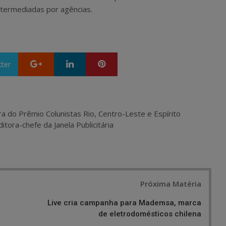
ntermediadas por agências.
Google+
LinkedIn
Pinterest
tter
ra do Prêmio Colunistas Rio, Centro-Leste e Espírito
itora-chefe da Janela Publicitária
Próxima Matéria
Live cria campanha para Mademsa, marca
de eletrodomésticos chilena