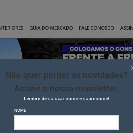
NTERIORES
GUIA DO MERCADO
FALE CONOSCO
ASSI
Não quer perder as novidades?
Assine a nossa newsletter.
Lembre de colocar nome e sobrenome!
CADO: ARTPLAN E DPZ REFORÇAM SUAS EQUIPES
NOME
o: Artplan e DPZ reforçam