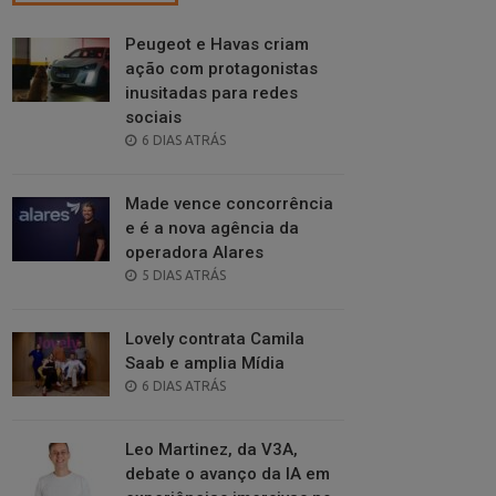
Peugeot e Havas criam
ação com protagonistas
inusitadas para redes
sociais
POSTED
6 DIAS ATRÁS
ON
Made vence concorrência
e é a nova agência da
operadora Alares
POSTED
5 DIAS ATRÁS
ON
Lovely contrata Camila
Saab e amplia Mídia
POSTED
6 DIAS ATRÁS
ON
Leo Martinez, da V3A,
debate o avanço da IA em