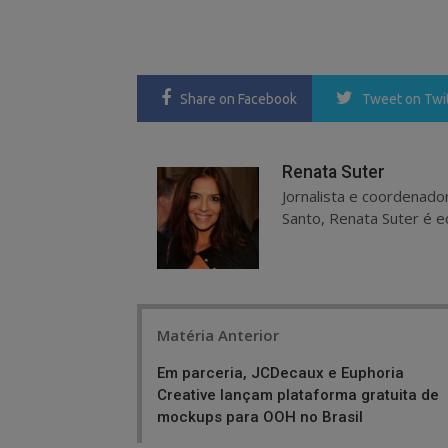
Share
on Facebook
Tweet
on Twi
Renata Suter
Jornalista e coordenado
Santo, Renata Suter é ed
Post
Matéria Anterior
navigation
Em parceria, JCDecaux e Euphoria
Creative lançam plataforma gratuita de
mockups para OOH no Brasil