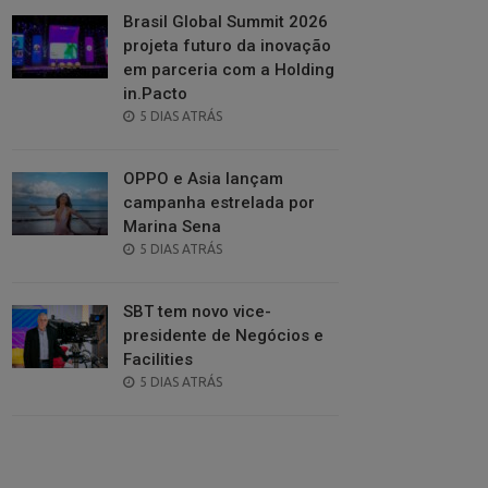
Brasil Global Summit 2026
projeta futuro da inovação
em parceria com a Holding
in.Pacto
POSTED
5 DIAS ATRÁS
ON
OPPO e Asia lançam
campanha estrelada por
Marina Sena
POSTED
5 DIAS ATRÁS
ON
SBT tem novo vice-
presidente de Negócios e
Facilities
POSTED
5 DIAS ATRÁS
ON