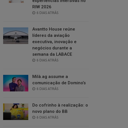
experiências imersivas no
RIW 2026
POSTED
6 DIAS ATRÁS
ON
Avantto House reúne
líderes da aviação
executiva, inovação e
negócios durante a
semana da LABACE
POSTED
6 DIAS ATRÁS
ON
Milà.ag assume a
comunicação de Domino’s
POSTED
6 DIAS ATRÁS
ON
Do cofrinho à realização: o
novo plano do BB
POSTED
6 DIAS ATRÁS
ON