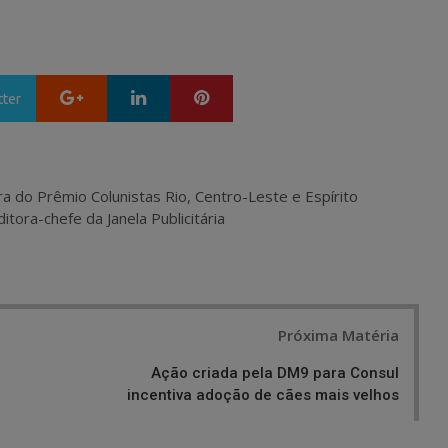
Google+
LinkedIn
Pinterest
tter
ra do Prêmio Colunistas Rio, Centro-Leste e Espírito
itora-chefe da Janela Publicitária
Próxima Matéria
Ação criada pela DM9 para Consul
incentiva adoção de cães mais velhos