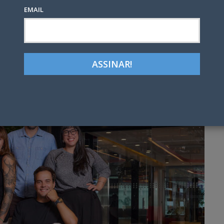
EMAIL
Google+
LinkedIn
Pinterest
tter