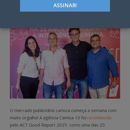
Google+
LinkedIn
Pinterest
S
T
h
w
a
e
r
e
e
t
O mercado publicitário carioca começa a semana com
muito orgulho! A agência Camisa 10 foi
reconhecida
pelo ACT Good Report 2025 como uma das 25