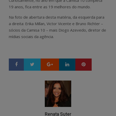
Curiosamente, no ano em que a Camisa 10 completa
19 anos, fica entre as 19 melhores do mundo.
Na foto de abertura desta matéria, da esquerda para
a direita: Erika Millan, Victor Vicente e Bruno Richter –
sócios da Camisa 10 – mais Diogo Azevedo, diretor de
mídias sociais da agência.
Google+
LinkedIn
Pinterest
S
T
h
w
a
e
r
e
e
t
Renata Suter