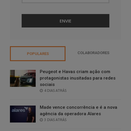
COLABORADORES
POPULARES
Peugeot e Havas criam ação com
protagonistas inusitadas para redes
sociais
POSTED
4 DIAS ATRÁS
ON
Made vence concorrência e é a nova
agência da operadora Alares
POSTED
3 DIAS ATRÁS
ON