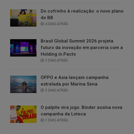
Do cofrinho à realização: o novo plano
do BB
POSTED
4 DIAS ATRÁS
ON
Brasil Global Summit 2026 projeta
futuro da inovação em parceria com a
Holding in.Pacto
POSTED
3 DIAS ATRÁS
ON
OPPO e Asia lançam campanha
estrelada por Marina Sena
POSTED
3 DIAS ATRÁS
ON
O palpite vira jogo: Binder assina nova
campanha da Loteca
POSTED
3 DIAS ATRÁS
ON