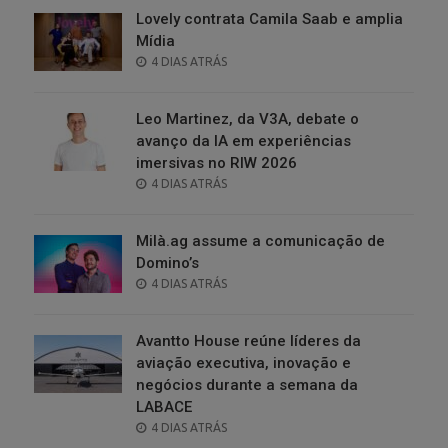
Lovely contrata Camila Saab e amplia
Mídia
POSTED
4 DIAS ATRÁS
ON
Leo Martinez, da V3A, debate o
avanço da IA em experiências
imersivas no RIW 2026
POSTED
4 DIAS ATRÁS
ON
Milà.ag assume a comunicação de
Domino’s
POSTED
4 DIAS ATRÁS
ON
Avantto House reúne líderes da
aviação executiva, inovação e
negócios durante a semana da
LABACE
POSTED
4 DIAS ATRÁS
ON