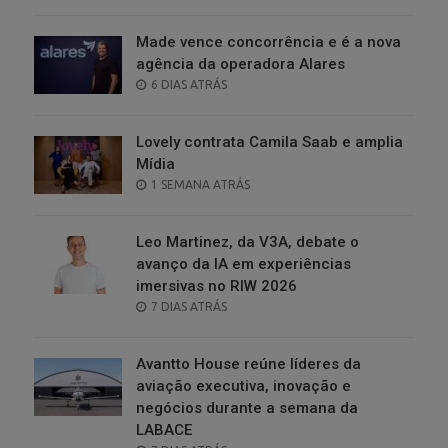
ON
Made vence concorrência e é a nova
agência da operadora Alares
POSTED
6 DIAS ATRÁS
ON
Lovely contrata Camila Saab e amplia
Mídia
POSTED
1 SEMANA ATRÁS
ON
Leo Martinez, da V3A, debate o
avanço da IA em experiências
imersivas no RIW 2026
POSTED
7 DIAS ATRÁS
ON
Avantto House reúne líderes da
aviação executiva, inovação e
negócios durante a semana da
LABACE