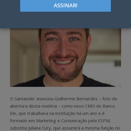
h
w
a
e
r
e
e
t
O Santander anunciou Guilherme Bernardes – foto de
abertura desta matéria – como novo CMO do Banco.
Ele, que trabalhava na instituição há um ano e é
formado em Marketing e Comunicação pela ESPM,
substitui Juliana Cury, que assumirá a mesma função no