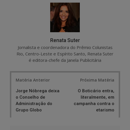
r
e
e
t
Renata Suter
Jornalista e coordenadora do Prêmio Colunistas
Rio, Centro-Leste e Espírito Santo, Renata Suter
é editora-chefe da Janela Publicitária
Post
Matéria Anterior
Próxima Matéria
navigation
Jorge Nóbrega deixa
O Boticário entra,
o Conselho de
literalmente, em
Administração do
campanha contra o
Grupo Globo
etarismo