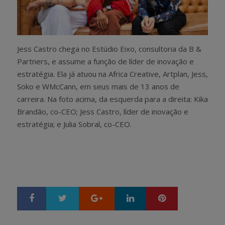
Jess Castro chega no Estúdio Eixo, consultoria da B &
Partners, e assume a função de líder de inovação e
estratégia. Ela já atuou na Africa Creative, Artplan, Jess,
Soko e WMcCann, em seus mais de 13 anos de
carreira. Na foto acima, da esquerda para a direita: Kika
Brandão, co-CEO; Jess Castro, líder de inovação e
estratégia; e Julia Sobral, co-CEO.
Google+
LinkedIn
Pinterest
S
T
h
w
a
e