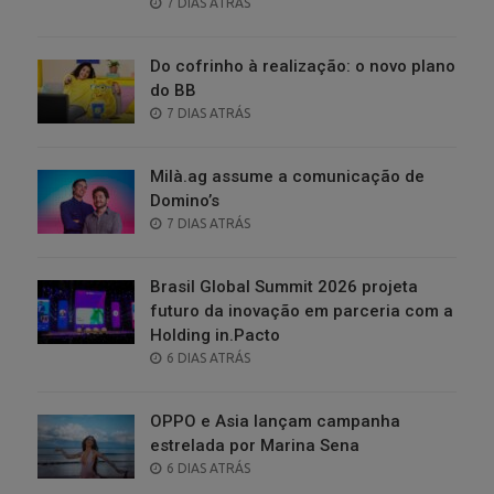
POSTED
7 DIAS ATRÁS
ON
Do cofrinho à realização: o novo plano
do BB
POSTED
7 DIAS ATRÁS
ON
Milà.ag assume a comunicação de
Domino’s
POSTED
7 DIAS ATRÁS
ON
Brasil Global Summit 2026 projeta
futuro da inovação em parceria com a
Holding in.Pacto
POSTED
6 DIAS ATRÁS
ON
OPPO e Asia lançam campanha
estrelada por Marina Sena
POSTED
6 DIAS ATRÁS
ON