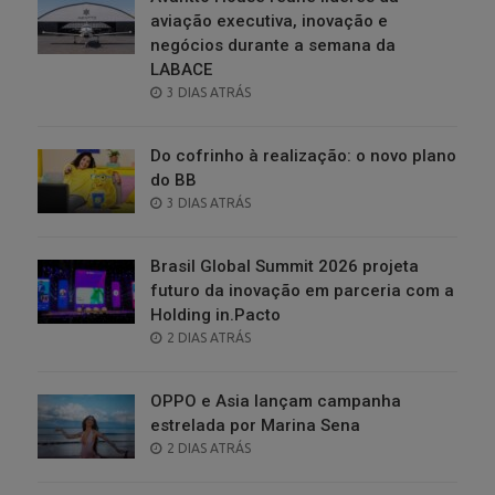
aviação executiva, inovação e
negócios durante a semana da
LABACE
POSTED
3 DIAS ATRÁS
ON
Do cofrinho à realização: o novo plano
do BB
POSTED
3 DIAS ATRÁS
ON
Brasil Global Summit 2026 projeta
futuro da inovação em parceria com a
Holding in.Pacto
POSTED
2 DIAS ATRÁS
ON
OPPO e Asia lançam campanha
estrelada por Marina Sena
POSTED
2 DIAS ATRÁS
ON