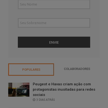
COLABORADORES
POPULARES
Peugeot e Havas criam ação com
protagonistas inusitadas para redes
sociais
POSTED
3 DIAS ATRÁS
ON