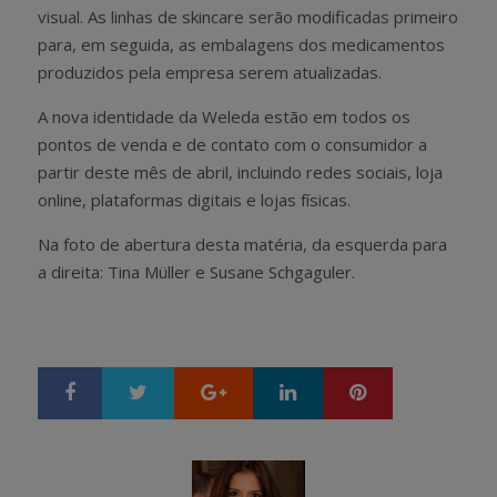
visual. As linhas de skincare serão modificadas primeiro
para, em seguida, as embalagens dos medicamentos
produzidos pela empresa serem atualizadas.
A nova identidade da Weleda estão em todos os
pontos de venda e de contato com o consumidor a
partir deste mês de abril, incluindo redes sociais, loja
online, plataformas digitais e lojas físicas.
Na foto de abertura desta matéria, da esquerda para
a direita: Tina Müller e Susane Schgaguler.
Google+
LinkedIn
Pinterest
S
T
h
w
a
e
r
e
e
t