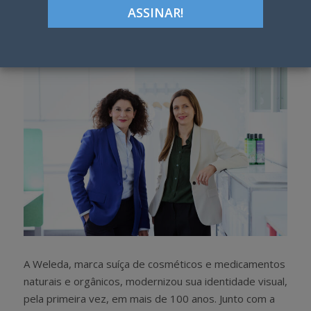
Google+
LinkedIn
Pinterest
S
T
h
w
a
e
r
e
e
t
A Weleda, marca suíça de cosméticos e medicamentos
naturais e orgânicos, modernizou sua identidade visual,
pela primeira vez, em mais de 100 anos. Junto com a