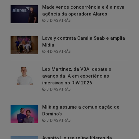
Made vence concorrência e é a nova
agência da operadora Alares
POSTED
3 DIAS ATRÁS
ON
Lovely contrata Camila Saab e amplia
Mídia
POSTED
4 DIAS ATRÁS
ON
Leo Martinez, da V3A, debate o
avanço da IA em experiências
imersivas no RIW 2026
POSTED
3 DIAS ATRÁS
ON
Milà.ag assume a comunicação de
Domino’s
POSTED
3 DIAS ATRÁS
ON
Avantto House reúne líderes da